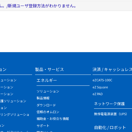
ん。/新規ユーザ登録方法がわかりません。
ョン
製品・サービス
決済 / キャッシュレ
エネルギー
リューション
eZCATS-100C
ューション
eZ Square
ソリューション
ューション
eZ PAD
製品情報
保護ソリューション
ネットワーク保護
ダウンロード
ション
信頼のオムロン
無停電電源装置（UPS）
タリングソリューショ
補助金・お役立ち情報
ョン
サポート
自動化 / ロボット