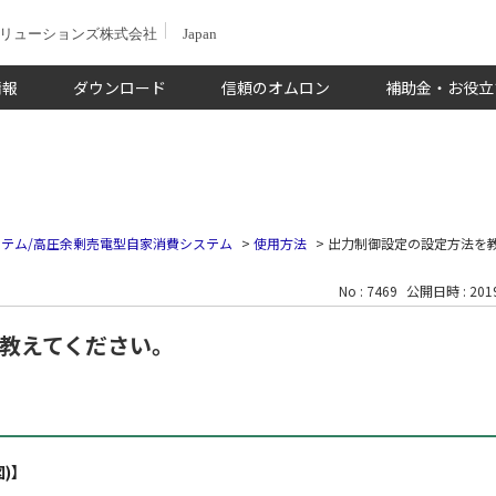
ソリューションズ株式会社
Japan
情報
ダウンロード
信頼のオムロン
補助金・お役立
テム/高圧余剰売電型自家消費システム
>
使用方法
>
出力制御設定の設定方法を
No : 7469
公開日時 : 2019
教えてください。
)】