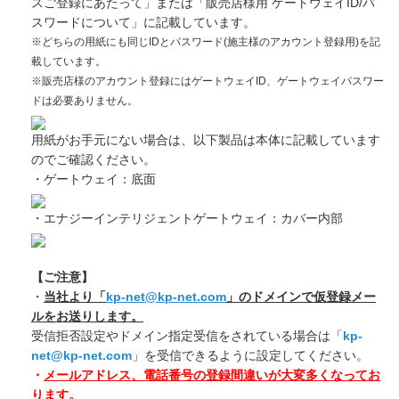
スご登録にあたって」または「販売店様用 ゲートウェイID/パ
スワードについて」に記載しています。
※どちらの用紙にも同じIDとパスワード(施主様のアカウント登録用)を記
載しています。
※販売店様のアカウント登録にはゲートウェイID、ゲートウェイパスワー
ドは必要ありません。
用紙がお手元にない場合は、以下製品は本体に記載しています
のでご確認ください。
・ゲートウェイ：底面
・エナジーインテリジェントゲートウェイ：カバー内部
【ご注意】
・
当社より「
kp-net@kp-net.com
」のドメインで仮登録メー
ルをお送りします。
受信拒否設定やドメイン指定受信をされている場合は「
kp-
net@kp-net.com
」を受信できるように設定してください。
・
メールアドレス、電話番号の登録間違いが大変多くなってお
ります。