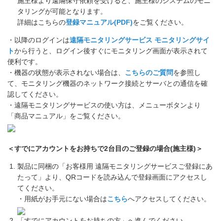
施主様より遠隔保守依頼を受けると、施主様のシステムのモニ
タリングが可能となります。
詳細はこちらの
登録マニュアル(PDF)
をご覧ください。
・以降のログインは
遠隔モニタリングサービス モニタリングサイ
ト
から行うと、ログイン後すぐにモニタリング画面が表示されて
便利です。
・機器の状態が表示されない場合は、
こちらのご質問
を参照し
て、モニタリング機器のネットワーク接続とサーバとの通信を確
認してください。
・遠隔モニタリングサービスの使い方は、メニューボタンより
「商品マニュアル」をご覧ください。
＜すでにアカウントをお持ちで2台目のご登録の場合(施主様)＞
製品に同梱の「お客様用 遠隔モニタリングサービスご登録にあ
たって」より、QRコードを読み込んで登録画面にアクセスし
てください。
・用紙がお手元にない場合は
こちら
へアクセスしてください。
「すでにアカウントをお持ちの方」へ進んでください。