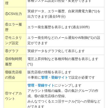
各種システム設定の照会・変更ができます
理
実績データ、エラー履歴、自家消費電力量(*1)を
⑤CSV出力
出力できます(過去5年分)
⑥エラー履
エラー発生履歴を表示します(過去100件)
歴
⑦モニタリ
エラー発生時などのメール通知やAI制御(*1)の設
ング設定
定ができます
⑧グラフ
実績データをグラフ化して表示します
⑨抑制時間
電圧上昇抑制など各種抑制の履歴を表示します
履歴
(*1)
⑩販売店様
販売店様の情報を表示します
の照会
※事前に
管理・登録サイト
で設定が必要です
管理・登録サイト
にジャンプします
アカウント情報の編集、③の集計グループの作
⑪マイアカ
成、⑩の販売店様の登録、
ウント
みんなでつくるエコ活サークル(*1)への登録など
ができます