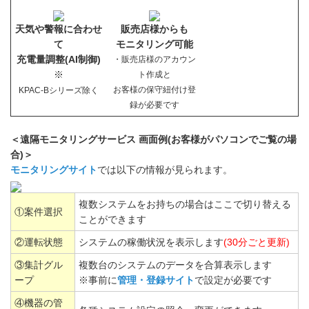
天気や警報に合わせ
販売店様からも
て
モニタリング可能
充電量調整(AI制御)
・販売店様のアカウン
※
ト作成と
お客様の保守紐付け登
KPAC-Bシリーズ除く
録が必要です
＜遠隔モニタリングサービス 画面例(お客様がパソコンでご覧の場
合)＞
モニタリングサイト
では以下の情報が見られます。
複数システムをお持ちの場合はここで切り替える
①案件選択
ことができます
②運転状態
システムの稼働状況を表示します
(30分ごと更新)
③集計グル
複数台のシステムのデータを合算表示します
ープ
※事前に
管理・登録サイト
で設定が必要です
④機器の管