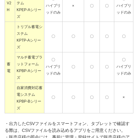
V2
テム
ハイブリ
ハイブリ
×
〇
〇
H
KPEP-Aシリー
ッドのみ
ッドのみ
ズ
トリプル蓄電シ
ステム
〇
〇
〇
〇
〇
KPTP-Aシリー
ズ
マルチ蓄電プラ
〇
〇
蓄
ットフォーム
ハイブリ
ハイブリ
〇
〇
〇
電
KPBP-Aシリー
ッドのみ
ッドのみ
ズ
自家消費対応蓄
電システム
〇
〇
〇
〇
×
KPBP-Bシリー
ズ
・出力したCSVファイルをスマートフォン、タブレットで確認す
る際は、CSVファイルを読み込めるアプリをご用意ください。
・販売店様の照会には、事前に管理・登録サイトで販売店様のア