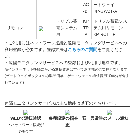
AC
ートウェイ
-B
KP-GWBT-A
トリプル蓄
KP
トリプル蓄電シス
リモコン
電システム
TP
テム用リモコン
用
-A
KP-RC1T-R
・ご利用にはネットワーク接続と遠隔モニタリングサービスへの
利用登録が必要です。登録方法は
こちらのご質問
をご覧くださ
い。
・遠隔モニタリングサービスへの登録および利用は無料です。
※インターネット接続にかかる通信費用はすべてお客様のご負担となります
(ゲートウェイボックスのみ製品価格にゲートウェイの通信費用10年分が含ま
れています)
遠隔モニタリングサービスの主な機能は以下のとおりです。
WEBで運転確認
各種設定の照会・変
異常時のメール通知
更
・ネットワーク接続が
必要です