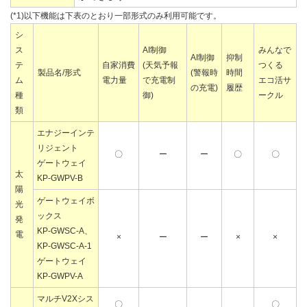
(*1)以下機能は下表のとおり一部形式のみ利用可能です。
シ
ス
AI制御
みんなで
AI制御
抑制
テ
自家消費
(天気予報
つくる
製品名/形式
(警報時
時間
ム
電力量
で充電制
エコ活サ
の充電)
履歴
種
御)
ークル
類
エナジーインテ
リジェント
〇
ー
ー
〇
〇
ゲートウェイ
太
KP-GWPV-B
陽
ゲートウェイボ
光
ックス
発
KP-GWSC-A、
電
×
ー
ー
×
×
KP-GWSC-A-1
ゲートウェイ
KP-GWPV-A
マルチV2Xシス
〇
〇