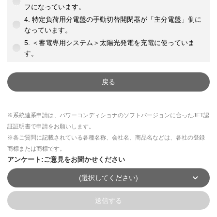
フになっています。
4. 特定負荷用分電盤の手動切替開閉器が「主分電盤」側に
なっています。
5. ＜蓄電専用システム＞太陽光発電を充電に使っていま
す。
戻る
※系統連系申請は、パワーコンディショナのソフトバージョンに合ったJET認
証証明書で申請をお願いします。
※各ご質問に記載されている各種名称、会社名、商品名などは、各社の登録
商標または商標です。
アンケート:ご意見をお聞かせください
(選択してください)
送信する