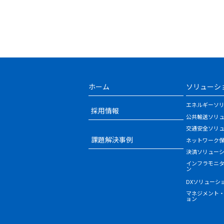
ホーム
ソリューシ
エネルギーソ
採用情報
公共輸送ソリ
交通安全ソリ
課題解決事例
ネットワーク
決済ソリュー
インフラモニ
ン
DXソリューシ
マネジメント
ョン