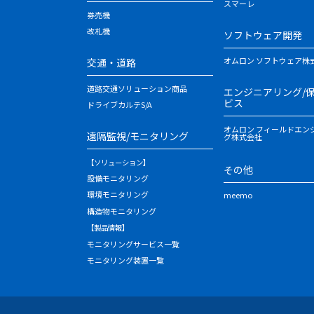
スマーレ
券売機
改札機
ソフトウェア開発
オムロン ソフトウェア株
交通・道路
道路交通ソリューション商品
エンジニアリング/
ビス
ドライブカルテS/A
オムロン フィールドエン
遠隔監視/モニタリング
グ株式会社
【ソリューション】
その他
設備モニタリング
環境モニタリング
meemo
構造物モニタリング
【製品情報】
モニタリングサービス一覧
モニタリング装置一覧