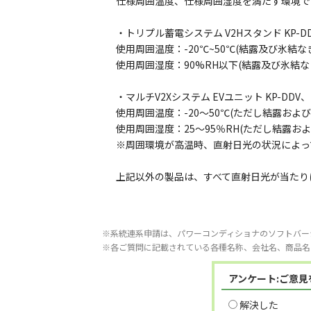
仕様周囲温度、仕様周囲湿度を満たす環境で
・トリプル蓄電システム V2Hスタンド KP-DD
使用周囲温度：-20℃~50℃(結露及び氷結な
使用周囲湿度：90%RH以下(結露及び氷結な
・マルチV2Xシステム EVユニット KP-DDV、K
使用周囲温度：-20～50℃(ただし結露およ
使用周囲湿度：25～95％RH(ただし結露お
※周囲環境が高温時、直射日光の状況によっ
上記以外の製品は、すべて直射日光が当たり
※系統連系申請は、パワーコンディショナのソフトバー
※各ご質問に記載されている各種名称、会社名、商品名
アンケート:ご意
解決した