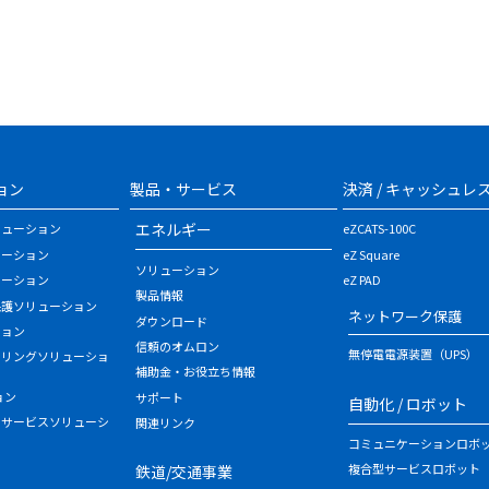
ョン
製品・サービス
決済 / キャッシュレ
エネルギー
リューション
eZCATS-100C
ューション
eZ Square
ソリューション
ューション
eZ PAD
製品情報
保護ソリューション
ネットワーク保護
ダウンロード
ション
信頼のオムロン
無停電電源装置（UPS）
タリングソリューショ
補助金・お役立ち情報
ョン
サポート
自動化 / ロボット
・サービスソリューシ
関連リンク
コミュニケーションロボ
複合型サービスロボット
鉄道/交通事業