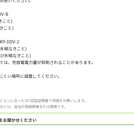
お使いください。
V-B
きこと)
きこと)
P-DDV-2
び氷結なきこと)
よび氷結なきこと)
ては、充放電電力量が抑制されることがあります。
にくい場所に設置してください。
ジョンに合ったJET認証証明書で申請をお願いします。
などは、各社の登録商標または商標です。
見をお聞かせください