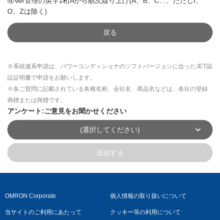
④Ver管理の英字1桁Aから順次繰り上げ(A、B、C…、ただしI、
O、Zは除く)
戻る
※系統連系申請は、パワーコンディショナのソフトバージョンに合ったJET認
証証明書で申請をお願いします。
※各ご質問に記載されている各種名称、会社名、商品名などは、各社の登録
商標または商標です。
アンケート:ご意見をお聞かせください
(選択してください)
送信する
OMRON Corporate
個人情報の取り扱いについて
当サイトのご利用にあたって
クッキー等の利用について