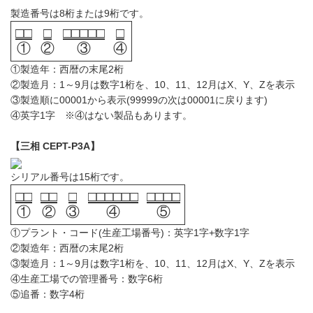
製造番号は8桁または9桁です。
□□
□
□□□□□
□
①
②
③
④
①製造年：西暦の末尾2桁
②製造月：1～9月は数字1桁を、10、11、12月はX、Y、Zを表示
③製造順に00001から表示(99999の次は00001に戻ります)
④英字1字 ※④はない製品もあります。
【三相 CEPT-P3A】
シリアル番号は15桁です。
□□
□□
□
□□□□□□
□□□□
①
②
③
④
⑤
①プラント・コード(生産工場番号)：英字1字+数字1字
②製造年：西暦の末尾2桁
③製造月：1～9月は数字1桁を、10、11、12月はX、Y、Zを表示
④生産工場での管理番号：数字6桁
⑤追番：数字4桁