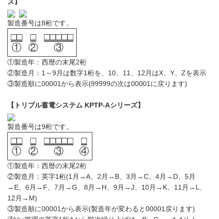
ズ】
製造番号は8桁です。
□□
□
□□□□□
①
②
③
①製造年：西暦の末尾2桁
②製造月：1～9月は数字1桁を、10、11、12月はX、Y、Zを表示
③製造順に00001から表示(99999の次は00001に戻ります)
【トリプル蓄電システム KPTP-Aシリーズ】
製造番号は9桁です。
□□
□
□□□□□
□
①
②
③
④
①製造年：西暦の末尾2桁
②製造月：英字1桁(1月→A、2月→B、3月→C、4月→D、5月
→E、6月→F、7月→G、8月→H、9月→J、10月→K、11月→L、
12月→M)
③製造順に00001から表示(製造年が変わると00001戻ります)