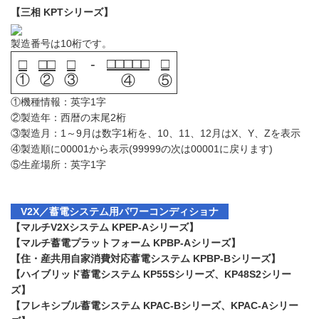
【三相 KPTシリーズ】
製造番号は10桁です。
□□□□□
□
□
□□
□
-
①
②
③
④
⑤
①機種情報：英字1字
②製造年：西暦の末尾2桁
③製造月：1～9月は数字1桁を、10、11、12月はX、Y、Zを表示
④製造順に00001から表示(99999の次は00001に戻ります)
⑤生産場所：英字1字
V2X／蓄電システム用パワーコンディショナ
【マルチV2Xシステム KPEP-Aシリーズ】
【マルチ蓄電プラットフォーム KPBP-Aシリーズ】
【住・産共用自家消費対応蓄電システム KPBP-Bシリーズ】
【ハイブリッド蓄電システム KP55Sシリーズ、KP48S2シリー
ズ】
【フレキシブル蓄電システム KPAC-Bシリーズ、KPAC-Aシリー