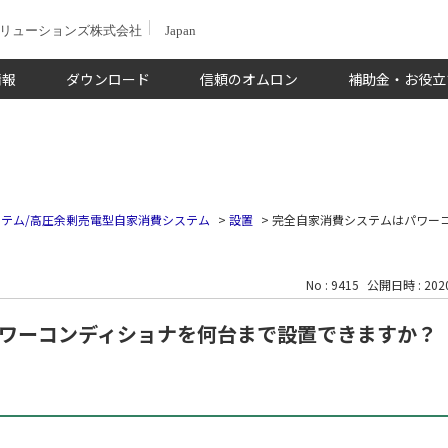
ソリューションズ株式会社
Japan
情報
ダウンロード
信頼のオムロン
補助金・お役立
テム/高圧余剰売電型自家消費システム
>
設置
>
完全自家消費システムはパワー
No : 9415
公開日時 : 2020
ワーコンディショナを何台まで設置できますか？