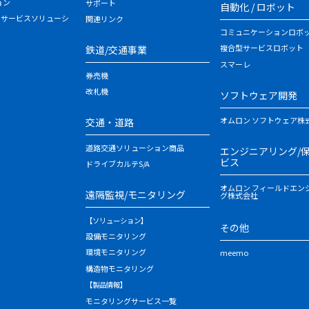
ョン
サポート
自動化 / ロボット
・サービスソリューシ
関連リンク
コミュニケーションロボ
複合型サービスロボット
鉄道/交通事業
スマーレ
券売機
改札機
ソフトウェア開発
オムロン ソフトウェア株
交通・道路
道路交通ソリューション商品
エンジニアリング/
ビス
ドライブカルテS/A
オムロン フィールドエン
遠隔監視/モニタリング
グ株式会社
【ソリューション】
その他
設備モニタリング
環境モニタリング
meemo
構造物モニタリング
【製品情報】
モニタリングサービス一覧