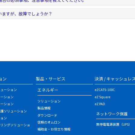
場合の必須事項、注意事項を教えてください。
いますが、故障でしょうか？
ョン
製品・サービス
決済 / キャッシュレ
エネルギー
リューション
eZCATS-100C
ューション
eZ Square
ソリューション
ューション
eZ PAD
製品情報
保護ソリューション
ネットワーク保護
ダウンロード
ション
信頼のオムロン
無停電電源装置（UPS）
タリングソリューショ
補助金・お役立ち情報