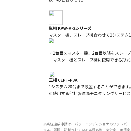
以下のとおりです。
単相 KPW-A-2シリーズ
マスター機、スレーブ機合わせて1システム
・1台目をマスター機、2台目以降をスレー
マスター機とスレーブ機に使用できる形式
三相 CEPT-P3A
1システム20台まで設置することができます
※使用する他社製遠隔モニタリングサービス
※系統連系申請は、パワーコンディショナのソフトバー
※各ご質問に記載されている各種名称、会社名、商品名