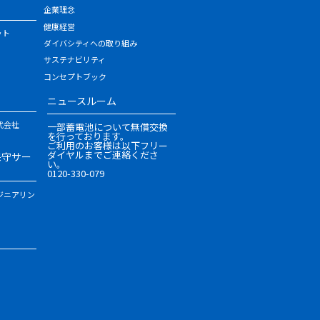
企業理念
健康経営
ット
ダイバシティへの取り組み
サステナビリティ
コンセプトブック
ニュースルーム
式会社
一部蓄電池について無償交換
を行っております。
ご利用のお客様は以下フリー
ダイヤルまでご連絡くださ
保守サー
い。
0120-330-079
ジニアリン