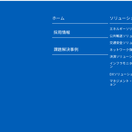
ホーム
ソリューシ
エネルギーソ
採用情報
公共輸送ソリ
交通安全ソリ
課題解決事例
ネットワーク
決済ソリュー
インフラモニ
ン
DXソリューシ
マネジメント
ョン