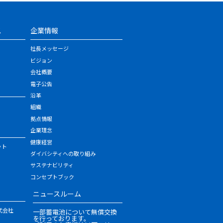
ス
企業情報
社長メッセージ
ビジョン
会社概要
電子公告
沿革
組織
拠点情報
企業理念
健康経営
ット
ダイバシティへの取り組み
サステナビリティ
コンセプトブック
ニュースルーム
式会社
一部蓄電池について無償交換
を行っております。