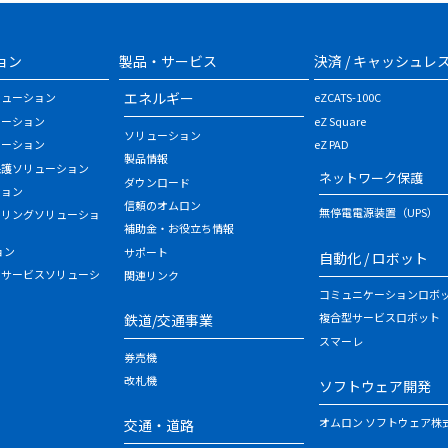
ョン
製品・サービス
決済 / キャッシュレ
エネルギー
リューション
eZCATS-100C
ューション
eZ Square
ソリューション
ューション
eZ PAD
製品情報
保護ソリューション
ネットワーク保護
ダウンロード
ション
信頼のオムロン
無停電電源装置（UPS）
タリングソリューショ
補助金・お役立ち情報
ョン
サポート
自動化 / ロボット
・サービスソリューシ
関連リンク
コミュニケーションロボ
複合型サービスロボット
鉄道/交通事業
スマーレ
券売機
改札機
ソフトウェア開発
オムロン ソフトウェア株
交通・道路