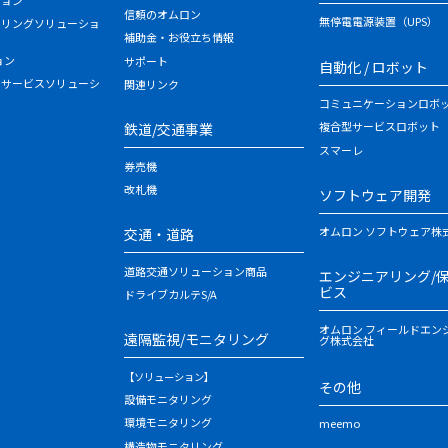
信頼のオムロン
無停電電源装置（UPS）
タリングソリューショ
補助金・お役立ち情報
ョン
サポート
自動化 / ロボット
・サービスソリューシ
関連リンク
コミュニケーションロボ
複合型サービスロボット
鉄道/交通事業
スマーレ
券売機
改札機
ソフトウェア開発
オムロン ソフトウェア株
交通・道路
道路交通ソリューション商品
エンジニアリング/
ビス
ドライブカルテS/A
オムロン フィールドエン
遠隔監視/モニタリング
グ株式会社
【ソリューション】
その他
設備モニタリング
環境モニタリング
meemo
構造物モニタリング