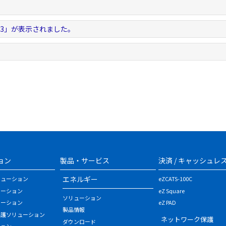
。
-1.3」が表示されました。
。
ョン
製品・サービス
決済 / キャッシュレ
エネルギー
リューション
eZCATS-100C
ューション
eZ Square
ソリューション
ューション
eZ PAD
製品情報
保護ソリューション
ネットワーク保護
ダウンロード
ション