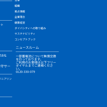
組織
拠点情報
企業理念
健康経営
ット
ダイバシティへの取り組み
サステナビリティ
コンセプトブック
ニュースルーム
式会社
一部蓄電池について無償交換
を行っております。
ご利用のお客様は以下フリー
ダイヤルまでご連絡くださ
保守サー
い。
0120-330-079
ジニアリン