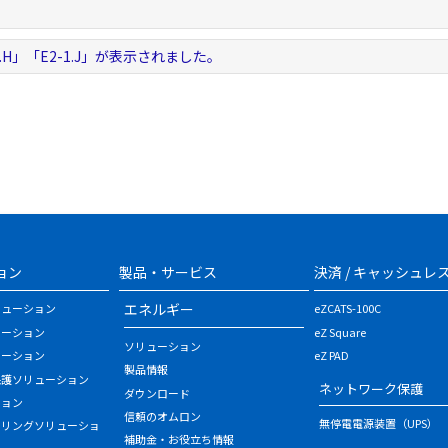
。
-1.H」「E2-1.J」が表示されました。
ョン
製品・サービス
決済 / キャッシュレ
エネルギー
リューション
eZCATS-100C
ューション
eZ Square
ソリューション
ューション
eZ PAD
製品情報
保護ソリューション
ネットワーク保護
ダウンロード
ション
信頼のオムロン
無停電電源装置（UPS）
タリングソリューショ
補助金・お役立ち情報