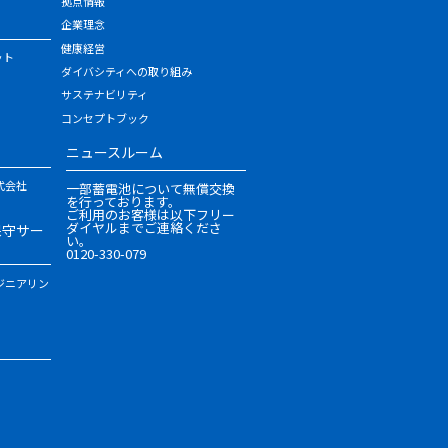
拠点情報
企業理念
健康経営
ット
ダイバシティへの取り組み
サステナビリティ
コンセプトブック
ニュースルーム
式会社
一部蓄電池について無償交換
を行っております。
ご利用のお客様は以下フリー
ダイヤルまでご連絡くださ
保守サー
い。
0120-330-079
ジニアリン