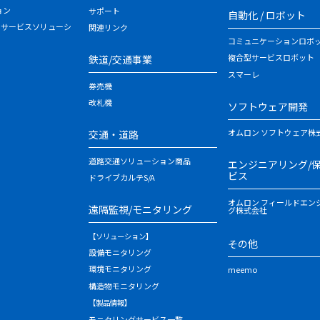
ョン
サポート
自動化 / ロボット
・サービスソリューシ
関連リンク
コミュニケーションロボ
複合型サービスロボット
鉄道/交通事業
スマーレ
券売機
改札機
ソフトウェア開発
オムロン ソフトウェア株
交通・道路
道路交通ソリューション商品
エンジニアリング/
ビス
ドライブカルテS/A
オムロン フィールドエン
遠隔監視/モニタリング
グ株式会社
【ソリューション】
その他
設備モニタリング
環境モニタリング
meemo
構造物モニタリング
【製品情報】
モニタリングサービス一覧