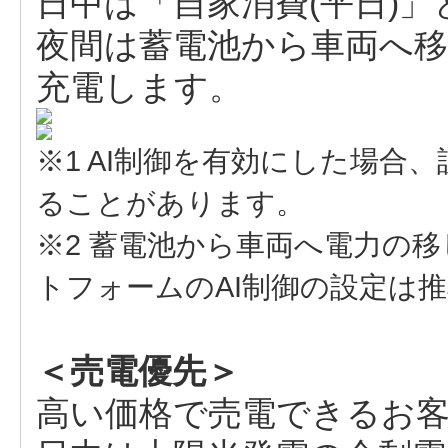
日中は「自家消費(平日)
夜間は蓄電池から車両へ
充電します。
※1 AI制御を有効にした場合
ることがあります。
※2 蓄電池から車両へ電力の
トフォームのAI制御の設定は
＜売電優先＞
高い価格で売電できるお