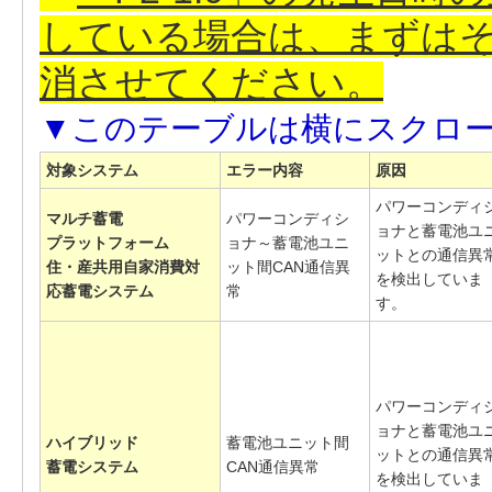
している場合は、まずは
消させてください。
対象システム
エラー内容
原因
パワーコンディ
マルチ蓄電
パワーコンディシ
ョナと蓄電池ユ
プラットフォーム
ョナ～蓄電池ユニ
ットとの通信異
住・産共用自家消費対
ット間CAN通信異
を検出していま
応蓄電システム
常
す。
パワーコンディ
ョナと蓄電池ユ
ハイブリッド
蓄電池ユニット間
ットとの通信異
蓄電システム
CAN通信異常
を検出していま