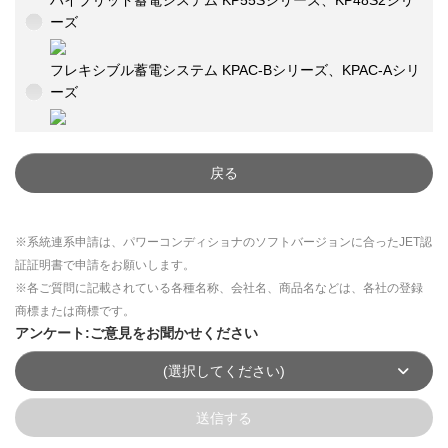
ハイブリッド蓄電システム KP55Sシリーズ、KP48S2シリ
ーズ
フレキシブル蓄電システム KPAC-Bシリーズ、KPAC-Aシリ
ーズ
戻る
※系統連系申請は、パワーコンディショナのソフトバージョンに合ったJET認
証証明書で申請をお願いします。
※各ご質問に記載されている各種名称、会社名、商品名などは、各社の登録
商標または商標です。
アンケート:ご意見をお聞かせください
(選択してください)
送信する