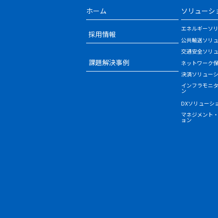
ホーム
ソリューシ
エネルギーソ
採用情報
公共輸送ソリ
交通安全ソリ
課題解決事例
ネットワーク
決済ソリュー
インフラモニ
ン
DXソリューシ
マネジメント
ョン