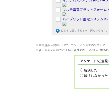
マルチV2Xシステム KPEP-A
マルチ蓄電プラットフォーム K
ハイブリッド蓄電システム KP5
どちらに当てはまるか、選んでください
※系統連系申請は、パワーコンディショナのソフトバー
※各ご質問に記載されている各種名称、会社名、商品名
アンケート:ご意
解決した
解決しなかった