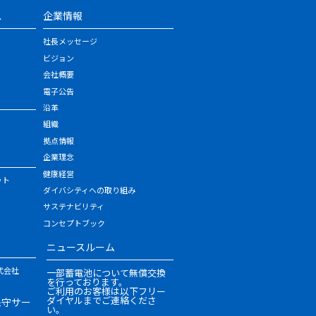
ス
企業情報
社長メッセージ
ビジョン
会社概要
電子公告
沿革
組織
拠点情報
企業理念
健康経営
ット
ダイバシティへの取り組み
サステナビリティ
コンセプトブック
ニュースルーム
式会社
一部蓄電池について無償交換
を行っております。
ご利用のお客様は以下フリー
ダイヤルまでご連絡くださ
保守サー
い。