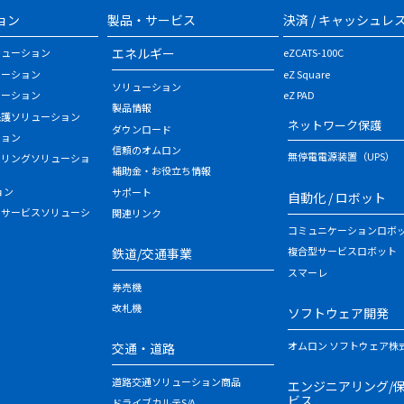
ョン
製品・サービス
決済 / キャッシュレ
エネルギー
リューション
eZCATS-100C
ューション
eZ Square
ソリューション
ューション
eZ PAD
製品情報
保護ソリューション
ネットワーク保護
ダウンロード
ション
信頼のオムロン
無停電電源装置（UPS）
タリングソリューショ
補助金・お役立ち情報
ョン
サポート
自動化 / ロボット
・サービスソリューシ
関連リンク
コミュニケーションロボ
複合型サービスロボット
鉄道/交通事業
スマーレ
券売機
改札機
ソフトウェア開発
オムロン ソフトウェア株
交通・道路
道路交通ソリューション商品
エンジニアリング/
ビス
ドライブカルテS/A