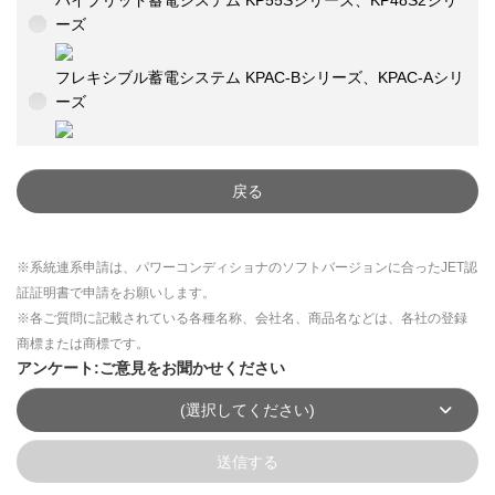
ハイブリッド蓄電システム KP55Sシリーズ、KP48S2シリ
ーズ
フレキシブル蓄電システム KPAC-Bシリーズ、KPAC-Aシリ
ーズ
戻る
※系統連系申請は、パワーコンディショナのソフトバージョンに合ったJET認
証証明書で申請をお願いします。
※各ご質問に記載されている各種名称、会社名、商品名などは、各社の登録
商標または商標です。
アンケート:ご意見をお聞かせください
(選択してください)
送信する