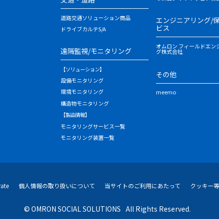
道路交通ソリューション商品
エンジニアリング/
ビス
ドライブカルテS/A
オムロン フィールドエン
遠隔監視/モニタリング
グ株式会社
【ソリューション】
その他
設備モニタリング
環境モニタリング
meemo
構造物モニタリング
【製品情報】
モニタリングサービス一覧
モニタリング装置一覧
ate
個人情報の取り扱いについて
当サイトのご利用にあたって
クッキー
© OMRON SOCIAL SOLUTIONS
All Rights Reserved.