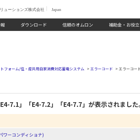
ソリューションズ株式会社
Japan
情報
ダウンロード
信頼のオムロン
補助金・お役立
トフォーム/住・産共用自家消費対応蓄電システム
>
エラーコード
>
エラーコード「
4-7.1」「E4-7.2」「E4-7.7」が表示されまし
パワーコンディショナ)