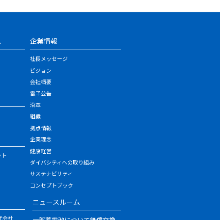
ス
企業情報
社長メッセージ
ビジョン
会社概要
電子公告
沿革
組織
拠点情報
企業理念
健康経営
ット
ダイバシティへの取り組み
サステナビリティ
コンセプトブック
ニュースルーム
式会社
一部蓄電池について無償交換