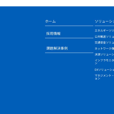
ホーム
ソリューシ
エネルギーソ
採用情報
公共輸送ソリ
交通安全ソリ
課題解決事例
ネットワーク
決済ソリュー
インフラモニ
ン
DXソリューシ
マネジメント
ョン