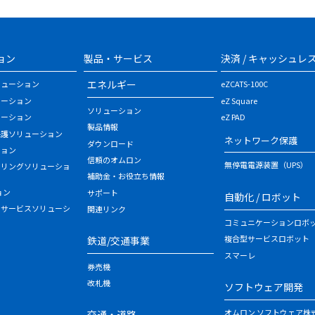
ョン
製品・サービス
決済 / キャッシュレ
エネルギー
リューション
eZCATS-100C
ューション
eZ Square
ソリューション
ューション
eZ PAD
製品情報
保護ソリューション
ネットワーク保護
ダウンロード
ション
信頼のオムロン
無停電電源装置（UPS）
タリングソリューショ
補助金・お役立ち情報
ョン
サポート
自動化 / ロボット
・サービスソリューシ
関連リンク
コミュニケーションロボ
複合型サービスロボット
鉄道/交通事業
スマーレ
券売機
改札機
ソフトウェア開発
オムロン ソフトウェア株
交通・道路