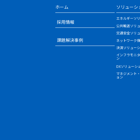
ホーム
ソリューシ
エネルギーソ
採用情報
公共輸送ソリ
交通安全ソリ
課題解決事例
ネットワーク
決済ソリュー
インフラモニ
ン
DXソリューシ
マネジメント
ョン