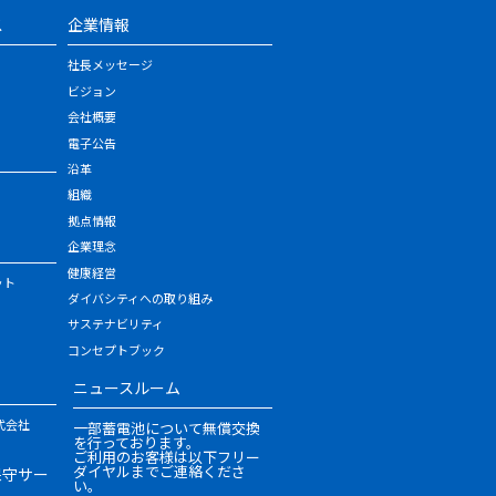
ス
企業情報
社長メッセージ
ビジョン
会社概要
電子公告
沿革
組織
拠点情報
企業理念
健康経営
ット
ダイバシティへの取り組み
サステナビリティ
コンセプトブック
ニュースルーム
式会社
一部蓄電池について無償交換
を行っております。
ご利用のお客様は以下フリー
ダイヤルまでご連絡くださ
保守サー
い。