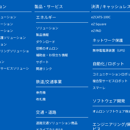
ョン
製品・サービス
決済 / キャッシュレ
エネルギー
リューション
eZCATS-100C
ューション
eZ Square
ソリューション
ューション
eZ PAD
製品情報
保護ソリューション
ネットワーク保護
ダウンロード
ション
信頼のオムロン
無停電電源装置（UPS）
タリングソリューショ
補助金・お役立ち情報
ョン
サポート
自動化 / ロボット
・サービスソリューシ
関連リンク
コミュニケーションロボ
複合型サービスロボット
鉄道/交通事業
スマーレ
券売機
改札機
ソフトウェア開発
オムロン ソフトウェア株
交通・道路
道路交通ソリューション商品
エンジニアリング/
ビス
ドライブカルテS/A