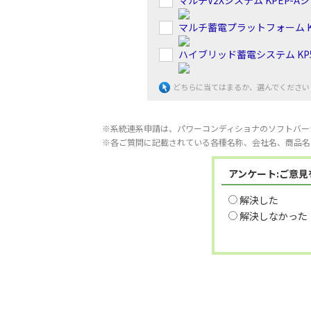
マルチV2Xシステム KPEP-A
マルチ蓄電プラットフォーム K
ハイブリッド蓄電システム KP5
どちらに当てはまるか、選んでください
※系統連系申請は、パワーコンディショナのソフトバー
※各ご質問に記載されている各種名称、会社名、商品名
アンケート:ご意
解決した
解決しなかった