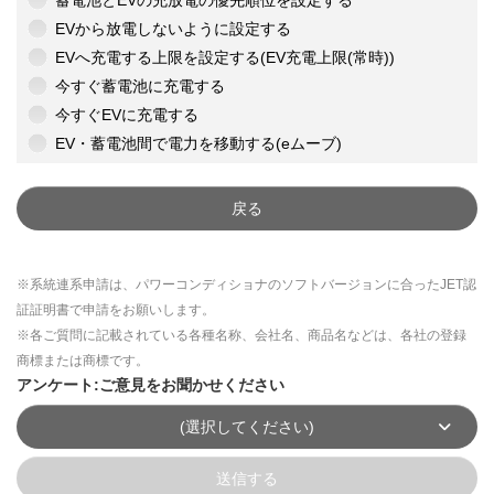
蓄電池とEVの充放電の優先順位を設定する
EVから放電しないように設定する
EVへ充電する上限を設定する(EV充電上限(常時))
今すぐ蓄電池に充電する
今すぐEVに充電する
EV・蓄電池間で電力を移動する(eムーブ)
戻る
※系統連系申請は、パワーコンディショナのソフトバージョンに合ったJET認
証証明書で申請をお願いします。
※各ご質問に記載されている各種名称、会社名、商品名などは、各社の登録
商標または商標です。
アンケート:ご意見をお聞かせください
(選択してください)
送信する