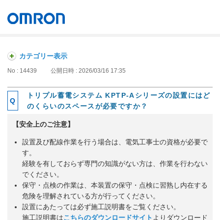
オムロン ソーシアルソリューションズ株式会社
Japan
カテゴリー表示
No : 14439
公開日時 : 2026/03/16 17:35
トリプル蓄電システム KPTP-Aシリーズの設置にはど
のくらいのスペースが必要ですか？
【安全上のご注意】
設置及び配線作業を行う場合は、電気工事士の資格が必要で
す。
経験を有しておらず専門の知識がない方は、作業を行わない
でください。
保守・点検の作業は、本装置の保守・点検に習熟し内在する
危険を理解されている方が行ってください。
設置にあたっては必ず施工説明書をご覧ください。
施工説明書は
こちらのダウンロードサイト
よりダウンロード