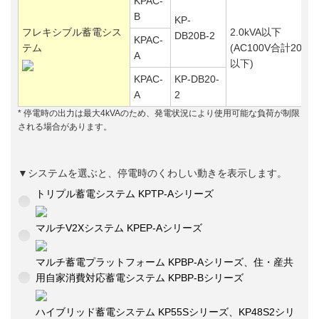
KPAC-
B
KP-
フレキシブル蓄電シス
2.0kVA以下
DB20B-2
KPAC-
テム
(AC100V合計20A
A
以下)
KPAC-
KP-DB20-
A
2
* 停電時の出力は最大4kVAのため、発電状況により使用可能な負荷が制限
される場合があります。
▼システムを選ぶと、停電時のくわしい動きを表示します。
トリプル蓄電システム KPTP-Aシリーズ
マルチV2Xシステム KPEP-Aシリーズ
マルチ蓄電プラットフォーム KPBP-Aシリーズ、住・産共
用自家消費対応蓄電システム KPBP-Bシリーズ
ハイブリッド蓄電システム KP55Sシリーズ、KP48S2シリ