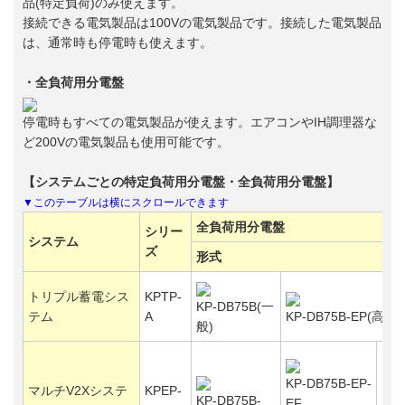
品(特定負荷)のみ使えます。
接続できる電気製品は100Vの電気製品です。接続した電気製品
は、通常時も停電時も使えます。
・全負荷用分電盤
停電時もすべての電気製品が使えます。エアコンやIH調理器な
ど200Vの電気製品も使用可能です。
【システムごとの特定負荷用分電盤・全負荷用分電盤】
全負荷用分電盤
シリー
システム
ズ
形式
トリプル蓄電シス
KPTP-
KP-DB75B(一
テム
A
KP-DB75B-EP(高出
般)
KZ
KP-DB75B-EP-
マルチV2Xシステ
KPEP-
トリ
KP-DB75B-
EF