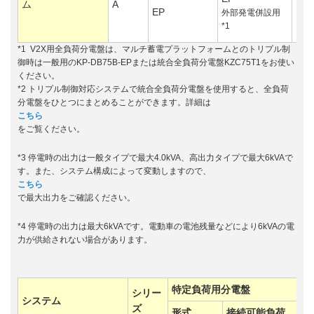
ム
A
用
EP
外部発電併設用
統合
*1
盤*2
*1 V2X用全負荷分電盤は、マルチ蓄電プラットフォームとのトリプル制
御時は一般用のKP-DB75B-EPまたは統合全負荷分電盤KZC75T1をお使い
ください。
*2 トリプル制御対応システムで統合全負荷分電盤を使用すると、全負荷
分電盤をひとつにまとめることができます。詳細は
こちら
をご覧ください。
*3 停電時の出力は一般タイプで最大4.0kVA、高出力タイプで最大6kVAで
す。また、システム構成によって変動しますので、
こちら
で最大出力をご確認ください。
*4 停電時の出力は最大6kVAです。電動車の電池残量などにより6kVAの電
力が供給されない場合があります。
特定負荷用分電盤
シリー
システム
ズ
形式
接続可能負荷