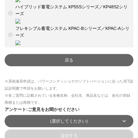
ハイブリッド蓄電システム KP55Sシリーズ／KP48S2シリ
ーズ
フレキシブル蓄電システム KPAC-Bシリーズ／KPAC-Aシリ
ーズ
戻る
※系統連系申請は、パワーコンディショナのソフトバージョンに合ったJET認
証証明書で申請をお願いします。
※各ご質問に記載されている各種名称、会社名、商品名などは、各社の登録
商標または商標です。
アンケート:ご意見をお聞かせください
(選択してください)
送信する