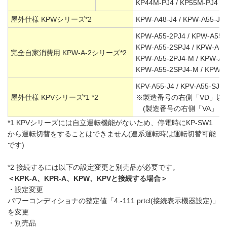
KP44M-PJ4 / KP55M-PJ4
屋外仕様 KPWシリーズ*2
KPW-A48-J4 / KPW-A55-J4 
KPW-A55-2PJ4 / KPW-A55-
KPW-A55-2SPJ4 / KPW-A55
完全自家消費用 KPW-A-2シリーズ*2
KPW-A55-2PJ4-M / KPW-A5
KPW-A55-2SPJ4-M / KPW-
KPV-A55-J4 / KPV-A55-SJ4
屋外仕様 KPVシリーズ*1 *2
※製造番号の右側「VD」以
(製造番号の右側「VA」～
*1 KPVシリーズには自立運転機能がないため、停電時にKP-SW1
から運転切替をすることはできません(連系運転時は運転切替可能
です)
*2 接続するには以下の設定変更と別売品が必要です。
＜KPK-A、KPR-A、KPW、KPVと接続する場合＞
・設定変更
パワーコンディショナの整定値「4.-111 prtcl(接続表示機器設定)」
を変更
・別売品