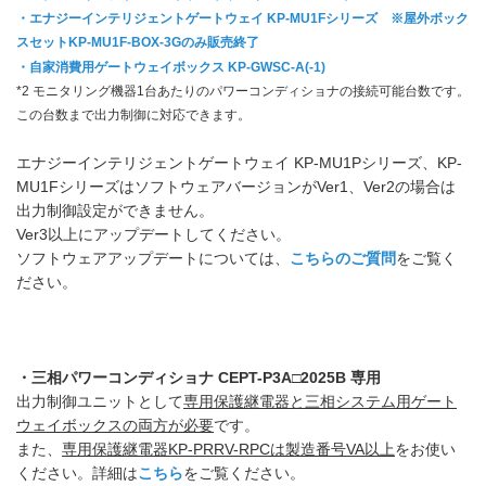
・エナジーインテリジェントゲートウェイ KP-MU1Fシリーズ ※屋外ボック
スセットKP-MU1F-BOX-3Gのみ販売終了
・自家消費用ゲートウェイボックス KP-GWSC-A(-1)
*2 モニタリング機器1台あたりのパワーコンディショナの接続可能台数です。
この台数まで出力制御に対応できます。
エナジーインテリジェントゲートウェイ KP-MU1Pシリーズ、KP-
MU1FシリーズはソフトウェアバージョンがVer1、Ver2の場合は
出力制御設定ができません。
Ver3以上にアップデートしてください。
ソフトウェアアップデートについては、
こちらのご質問
をご覧く
ださい。
・三相パワーコンディショナ CEPT-P3A□2025B 専用
出力制御ユニットとして
専用保護継電器と三相システム用ゲート
ウェイボックスの両方が必要
です。
また、
専用保護継電器KP-PRRV-RPCは製造番号VA以上
をお使い
ください。詳細は
こちら
をご覧ください。