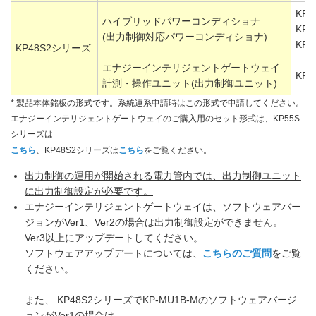
KP4
ハイブリッドパワーコンディショナ
KP4
(出力制御対応パワーコンディショナ)
KP4
KP48S2シリーズ
エナジーインテリジェントゲートウェイ
KP-
計測・操作ユニット(出力制御ユニット)
* 製品本体銘板の形式です。系統連系申請時はこの形式で申請してください。
エナジーインテリジェントゲートウェイのご購入用のセット形式は、KP55S
シリーズは
こちら
、KP48S2シリーズは
こちら
をご覧ください。
出力制御の運用が開始される電力管内では、出力制御ユニット
に出力制御設定が必要です。
エナジーインテリジェントゲートウェイは、ソフトウェアバー
ジョンがVer1、Ver2の場合は出力制御設定ができません。
Ver3以上にアップデートしてください。
ソフトウェアアップデートについては、
こちらのご質問
をご覧
ください。
また、 KP48S2シリーズでKP-MU1B-Mのソフトウェアバージ
ョンがVer1の場合は、