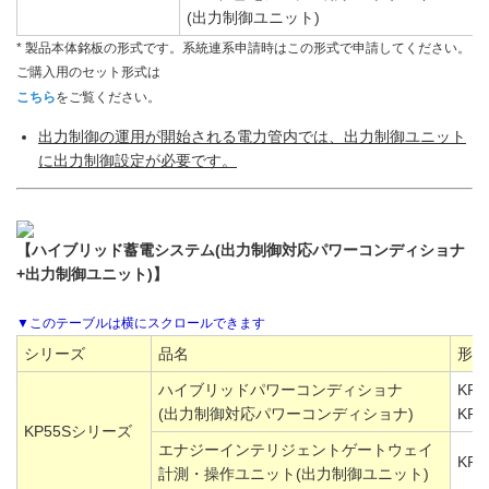
(出力制御ユニット)
* 製品本体銘板の形式です。系統連系申請時はこの形式で申請してください。
ご購入用のセット形式は
こちら
をご覧ください。
出力制御の運用が開始される電力管内では、出力制御ユニット
に出力制御設定が必要です。
【ハイブリッド蓄電システム(出力制御対応パワーコンディショナ
+出力制御ユニット)】
シリーズ
品名
形式
ハイブリッドパワーコンディショナ
KP5
(出力制御対応パワーコンディショナ)
KP5
KP55Sシリーズ
エナジーインテリジェントゲートウェイ
KP-
計測・操作ユニット(出力制御ユニット)