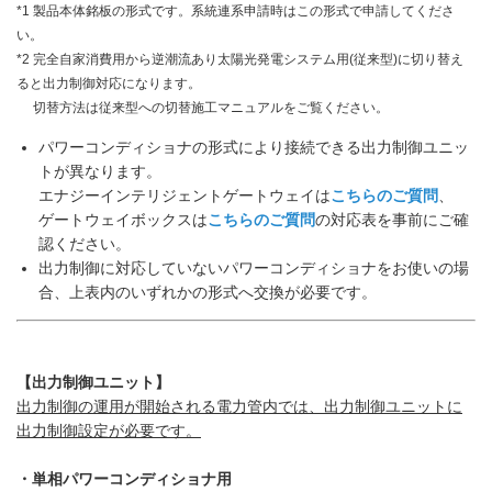
*1 製品本体銘板の形式です。系統連系申請時はこの形式で申請してくださ
い。
*2 完全自家消費用から逆潮流あり太陽光発電システム用(従来型)に切り替え
ると出力制御対応になります。
切替方法は従来型への切替施工マニュアルをご覧ください。
パワーコンディショナの形式により接続できる出力制御ユニッ
トが異なります。
エナジーインテリジェントゲートウェイは
こちらのご質問
、
ゲートウェイボックスは
こちらのご質問
の対応表を事前にご確
認ください。
出力制御に対応していないパワーコンディショナをお使いの場
合、上表内のいずれかの形式へ交換が必要です。
【出力制御ユニット】
出力制御の運用が開始される電力管内では、出力制御ユニットに
出力制御設定が必要です。
・単相パワーコンディショナ用