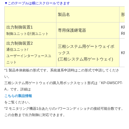
製品名
形式 
出力制御装置1
KP-
専用保護継電器
RP
制御ユニット/計測ユニット
出力制御装置2
三相システム用ゲートウェイボ
通信ユニット/
ックス
KP-
ユーザーインターフェースユ
(三相システム用ゲートウェイ)
ニット
*1 製品本体銘板の形式です。系統連系申請時はこの形式で申請してくださ
い。
三相システム用ゲートウェイの購入用ボックスセット形式は「KP-GWSCPT-
A」です。詳細は
こちらの製品情報
をご覧ください。
*2 モニタリング機器1台あたりのパワーコンディショナの接続可能台数です。
この台数まで出力制御に対応できます。