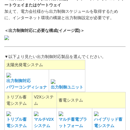
ートウェイまたはゲートウェイ
加えて、電力会社様から出力制御スケジュールを取得するため
に、インターネット環境の構築と出力制御設定が必要です。
＜出力制御対応に必要な構成(イメージ図)＞
▼以下より見たい出力制御対応製品を選んでください。
太陽光発電システム
出力制御対応
パワーコンディショナ
出力制御ユニット
トリプル蓄
V2Xシステ
蓄電システム
電システム
ム
トリプル蓄
マルチV2X
マルチ蓄電プラ
ハイブリッド蓄
電システム
システム
ットフォーム
電システム