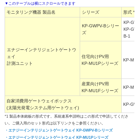
モニタリング機器 製品名
シリーズ
形式 *1
KP-GW
KP-GWPV-Bシリー
KP-GW
ズ
B-1
エナジーインテリジェントゲートウ
ェイ
住宅向けPV用
KP-MU
計測ユニット
KP-MU1Pシリーズ
産業向けPV用
KP-MU
KP-MU1Fシリーズ
自家消費用ゲートウェイボックス
KP-GW
(太陽光発電システム用ゲートウェイ)
*1 製品本体銘板の形式です。系統連系申請時はこの形式で申請してくださ
い。ご購入用のセット形式は以下リンクをご参照ください。
・エナジーインテリジェントゲートウェイ KP-GWPV-Bシリーズ
・エナジーインテリジェントゲートウェイ KP-MU1Pシリーズ