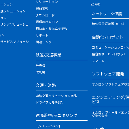
ソリューション
ューション
eZ PAD
製品情報
保護ソリューション
ネットワーク保護
ダウンロード
ション
信頼のオムロン
無停電電源装置（UPS）
タリングソリューショ
補助金・お役立ち情報
ョン
サポート
自動化 / ロボット
・サービスソリューシ
関連リンク
コミュニケーションロボ
複合型サービスロボット
鉄道/交通事業
スマーレ
券売機
改札機
ソフトウェア開発
オムロン ソフトウェア株
交通・道路
道路交通ソリューション商品
エンジニアリング/
ビス
ドライブカルテS/A
オムロン フィールドエン
遠隔監視/モニタリング
グ株式会社
【ソリューション】
その他