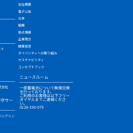
会社概要
電子公告
沿革
組織
拠点情報
企業理念
健康経営
ット
ダイバシティへの取り組み
サステナビリティ
コンセプトブック
ニュースルーム
式会社
一部蓄電池について無償交換
を行っております。
ご利用のお客様は以下フリー
ダイヤルまでご連絡くださ
保守サー
い。
0120-330-079
ジニアリン