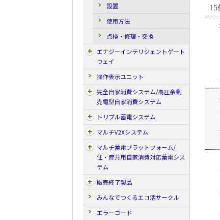
設置
15
使用方法
点検・修理・交換
エナジーインテリジェントゲート
ウェイ
操作表示ユニット
完全自家消費システム/高圧余剰
売電型自家消費システム
トリプル蓄電システム
マルチV2Xシステム
マルチ蓄電プラットフォーム/
住・産共用自家消費対応蓄電シス
テム
販売終了製品
みんなでつくるエコ活サークル
エラーコード