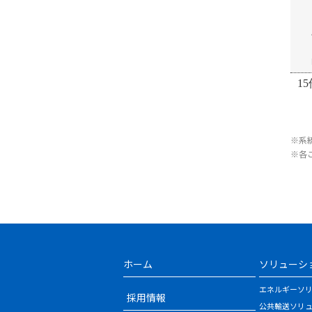
15
※系
※各
ホーム
ソリューシ
エネルギーソ
採用情報
公共輸送ソリ