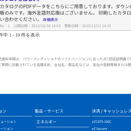
カタログのPDFデータをこちらにご用意しております。ダウン
版のみです。海外言語対応版はございません。 印刷したカタ
い合わせください。
詳細表示
No：1
公開日時：2015/10/30 10:03
更新日時：2025/12/11 10:35
件中 1 - 10 件を表示
統連系申請は、パワーコンディショナのソフトバージョンに合ったJET認証証明書で
ご質問に記載されている各種名称、会社名、商品名などは、各社の登録商標または
ョン
製品・サービス
決済 / キャッシュレ
エネルギー
リューション
eZCATS-100C
ューション
eZ Square