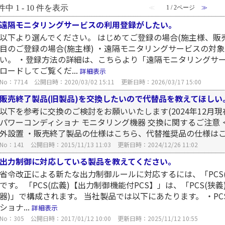
件中 1 - 10 件を表示
≪
1 / 2ページ
≫
遠隔モニタリングサービスの利用登録がしたい。
以下より選んでください。 はじめてご登録の場合(施主様、販売
目のご登録の場合(施主様) ・遠隔モニタリングサービスの対
い。 ・登録方法の詳細は、こちらより「遠隔モニタリングサ
ロードしてご覧くだ...
詳細表示
No：7714
公開日時：2020/03/02 15:11
更新日時：2026/03/17 15:00
販売終了製品(旧製品)を交換したいので代替品を教えてほしい
以下を参考に交換のご検討をお願いいたします(2024年12月
パワーコンディショナ モニタリング機器 交換に関するご注意 
外設置 ・販売終了製品の仕様はこちら、代替推奨品の仕様はこち
No：141
公開日時：2015/11/13 11:03
更新日時：2024/12/26 11:02
出力制御に対応している製品を教えてください。
省令改正による新たな出力制御ルールに対応するには、「PCS(
です。 「PCS(広義)【出力制御機能付PCS】」は、「PCS(
器)」で構成されます。 当社製品では以下にあたります。 ・PC
ショナ...
詳細表示
No：305
公開日時：2017/01/12 10:00
更新日時：2025/11/12 10:55