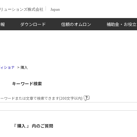
ソリューションズ株式会社
Japan
情報
ダウンロード
信頼のオムロン
補助金・お役立
ディショナ
>
購入
キーワード検索
ーワードまたは文章で検索できます(200文字以内)
『 購入 』 内のご質問