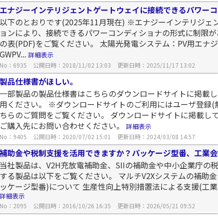
エナジーインテリジェントゲートウェイに接続できるパワーコ
以下のとおりです(2025年11月現在) ※エナジーインテリ
ョンにより、接続できるパワーコンディショナの形式に制限が
の表(PDF)をご覧ください。 太陽光発電システム：PV用エナ
GWPV...
詳細表示
No：6935
公開日時：2018/11/02 13:03
更新日時：2025/11/17 13:02
製品仕様書がほしい。
一部製品の製品仕様書はこちらのダウンロードサイトに掲載し
用ください。 ※ダウンロードサイトのご利用にはユーザ登録(
ちらのご質問をご覧ください。 ダウンロードサイトに掲載し
ご購入先にお問い合わせください。
詳細表示
No：9405
公開日時：2020/07/02 15:01
更新日時：2024/03/08 14:57
補助金や税制支援を活用できますか？パッケージ型番、工業会
当社製品は、V2H充放電補助金、SIIの補助金や中小企業庁の
する製品は以下をご覧ください。 マルチV2Xシステムの補助金に
ッケージ型番)について 生産性向上特別措置法による支援(工業会
詳細表示
No：2095
公開日時：2016/10/26 16:35
更新日時：2026/05/21 09:52