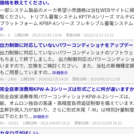
価格を教えてください。
一部システム製品のメーカ希望小売価格は当社WEBサイトに
覧ください。 トリプル蓄電システム KPTP-Aシリーズ マルチV2
プラットフォーム KPBP-Aシリーズ フレキシブル蓄電システム K
示
No：6
公開日時：2015/11/05 14:06
更新日時：2025/12/11 11:52
出力制御に対応していないパワーコンディショナをアップデー
出力制御に対応していないパワーコンディショナのソフトウェア
もちまして終了しました。 出力制御対応のパワーコンディシ
いますので、交換をご検討ください。 また、当社の新機種定額貸出
もご用意していますの...
詳細表示
No：1480
公開日時：2018/02/19 14:20
更新日時：2024/09/10 11:58
完全自家消費用KPW-A-2シリーズは形式ごとに何が違います
完全自家消費専用パワーコンディショナKPW-A-2シリーズは、
能、オムロン独自の高速・高精度負荷追従制御を備えています
主幹計測入力が加わり、さらに形式末尾「-M」は特別計量制度
以下のとおり...
詳細表示
No：10101
公開日時：2021/04/09 19:21
更新日時：2025/12/09 16:22
カタログがほしい。