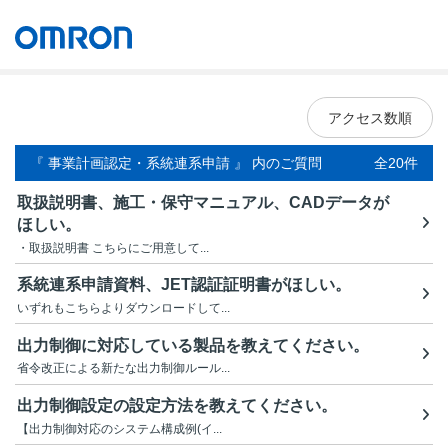
オムロン ソーシアルソリューションズ株式会社
Japan
アクセス数順
『 事業計画認定・系統連系申請 』 内のご質問
全20件
取扱説明書、施工・保守マニュアル、CADデータが
ほしい。
・取扱説明書 こちらにご用意して...
系統連系申請資料、JET認証証明書がほしい。
いずれもこちらよりダウンロードして...
出力制御に対応している製品を教えてください。
省令改正による新たな出力制御ルール...
出力制御設定の設定方法を教えてください。
【出力制御対応のシステム構成例(イ...