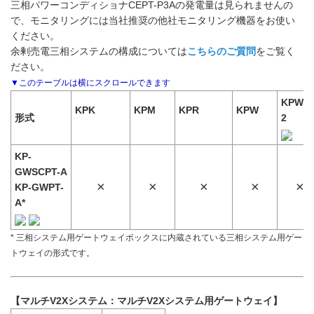
三相パワーコンディショナCEPT-P3Aの発電量は見られませんの
で、モニタリングには当社推奨の他社モニタリング機器をお使い
ください。
余剰売電三相システムの構成については
こちらのご質問
をご覧く
ださい。
KPW-A
KPK
KPM
KPR
KPW
形式
2
KP-
GWSCPT-A
×
×
×
×
×
KP-GWPT-
A*
* 三相システム用ゲートウェイボックスに内蔵されている三相システム用ゲー
トウェイの形式です。
【マルチV2Xシステム：マルチV2Xシステム用ゲートウェイ】