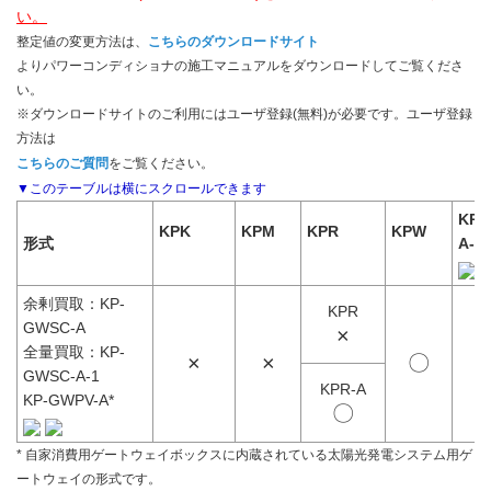
い。
整定値の変更方法は、
こちらのダウンロードサイト
よりパワーコンディショナの施工マニュアルをダウンロードしてご覧くださ
い。
※ダウンロードサイトのご利用にはユーザ登録(無料)が必要です。ユーザ登録
方法は
こちらのご質問
をご覧ください。
KPW
KPK
KPM
KPR
KPW
形式
A-2
余剰買取：KP-
KPR
GWSC-A
×
全量買取：KP-
×
×
〇
GWSC-A-1
KPR-A
KP-GWPV-A*
〇
* 自家消費用ゲートウェイボックスに内蔵されている太陽光発電システム用ゲ
ートウェイの形式です。