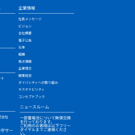
ス
企業情報
社長メッセージ
ビジョン
会社概要
電子公告
沿革
組織
拠点情報
企業理念
健康経営
ット
ダイバシティへの取り組み
サステナビリティ
コンセプトブック
ニュースルーム
式会社
一部蓄電池について無償交換
を行っております。
ご利用のお客様は以下フリー
ダイヤルまでご連絡くださ
保守サー
い。