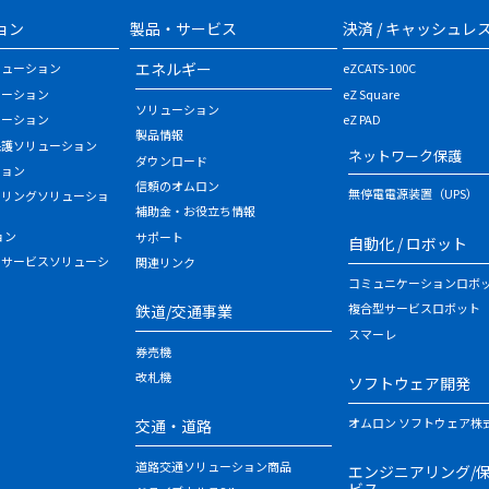
ョン
製品・サービス
決済 / キャッシュレ
エネルギー
リューション
eZCATS-100C
ューション
eZ Square
ソリューション
ューション
eZ PAD
製品情報
保護ソリューション
ネットワーク保護
ダウンロード
ション
信頼のオムロン
無停電電源装置（UPS）
タリングソリューショ
補助金・お役立ち情報
ョン
サポート
自動化 / ロボット
・サービスソリューシ
関連リンク
コミュニケーションロボ
複合型サービスロボット
鉄道/交通事業
スマーレ
券売機
改札機
ソフトウェア開発
オムロン ソフトウェア株
交通・道路
道路交通ソリューション商品
エンジニアリング/