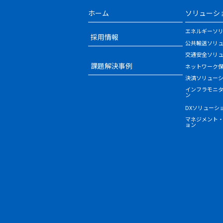
ホーム
ソリューシ
エネルギーソ
採用情報
公共輸送ソリ
交通安全ソリ
課題解決事例
ネットワーク
決済ソリュー
インフラモニ
ン
DXソリューシ
マネジメント
ョン