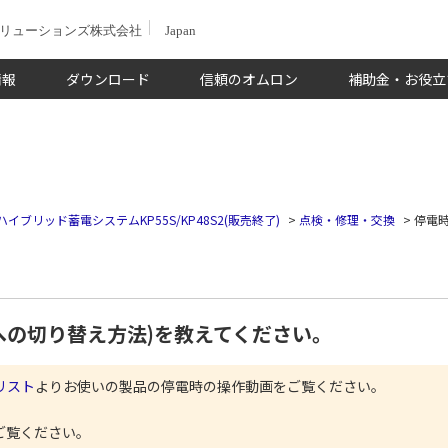
ソリューションズ株式会社
Japan
情報
ダウンロード
信頼のオムロン
補助金・お役立
ハイブリッド蓄電システムKP55S/KP48S2(販売終了)
>
点検・修理・交換
>
停電
への切り替え方法)を教えてください。
リスト
よりお使いの製品の停電時の操作動画をご覧ください。
ご覧ください。