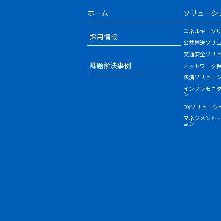
ホーム
ソリューシ
エネルギーソ
採用情報
公共輸送ソリ
交通安全ソリ
課題解決事例
ネットワーク
決済ソリュー
インフラモニ
ン
DXソリューシ
マネジメント
ョン