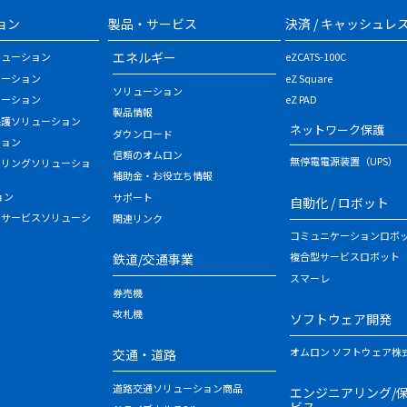
ョン
製品・サービス
決済 / キャッシュレ
エネルギー
リューション
eZCATS-100C
ューション
eZ Square
ソリューション
ューション
eZ PAD
製品情報
保護ソリューション
ネットワーク保護
ダウンロード
ション
信頼のオムロン
無停電電源装置（UPS）
タリングソリューショ
補助金・お役立ち情報
ョン
サポート
自動化 / ロボット
・サービスソリューシ
関連リンク
コミュニケーションロボ
複合型サービスロボット
鉄道/交通事業
スマーレ
券売機
改札機
ソフトウェア開発
オムロン ソフトウェア株
交通・道路
道路交通ソリューション商品
エンジニアリング/