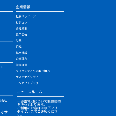
ス
企業情報
社長メッセージ
ビジョン
会社概要
電子公告
沿革
組織
拠点情報
企業理念
健康経営
ット
ダイバシティへの取り組み
サステナビリティ
コンセプトブック
ニュースルーム
式会社
一部蓄電池について無償交換
を行っております。
ご利用のお客様は以下フリー
ダイヤルまでご連絡くださ
保守サー
い。