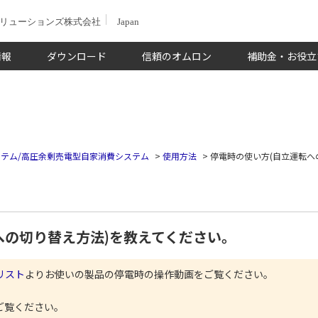
ソリューションズ株式会社
Japan
情報
ダウンロード
信頼のオムロン
補助金・お役立
テム/高圧余剰売電型自家消費システム
>
使用方法
>
停電時の使い方(自立運転へ
への切り替え方法)を教えてください。
リスト
よりお使いの製品の停電時の操作動画をご覧ください。
ご覧ください。