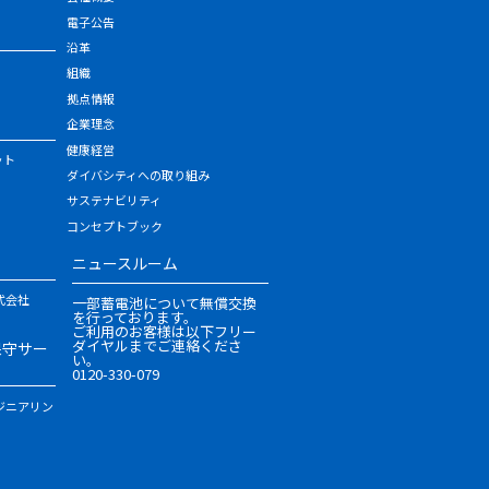
電子公告
沿革
組織
拠点情報
企業理念
健康経営
ット
ダイバシティへの取り組み
サステナビリティ
コンセプトブック
ニュースルーム
式会社
一部蓄電池について無償交換
を行っております。
ご利用のお客様は以下フリー
ダイヤルまでご連絡くださ
保守サー
い。
0120-330-079
ジニアリン