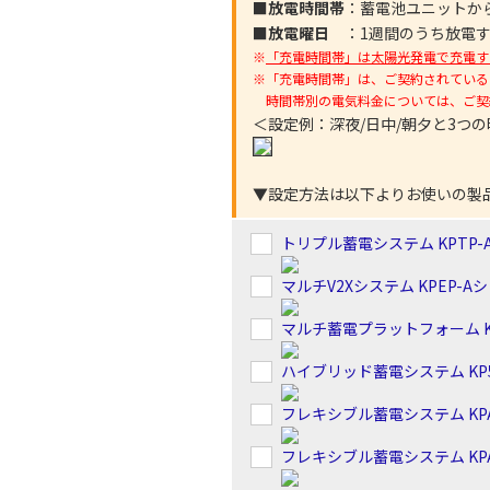
■放電時間帯
：蓄電池ユニットか
■放電曜日
：1週間のうち放電
※
「充電時間帯」は太陽光発電で充電す
※「充電時間帯」は、ご契約されている
時間帯別の電気料金については、ご契
＜設定例：深夜/日中/朝夕と3つ
▼設定方法は以下よりお使いの製
トリプル蓄電システム KPTP-
マルチV2Xシステム KPEP-A
マルチ蓄電プラットフォーム K
ハイブリッド蓄電システム KP5
フレキシブル蓄電システム KP
フレキシブル蓄電システム KP