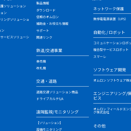
製品情報
保護ソリューション
ネットワーク保護
ダウンロード
ション
信頼のオムロン
無停電電源装置（UPS）
タリングソリューショ
補助金・お役立ち情報
ョン
サポート
自動化 / ロボット
・サービスソリューシ
関連リンク
コミュニケーションロボ
複合型サービスロボット
鉄道/交通事業
スマーレ
券売機
改札機
ソフトウェア開発
オムロン ソフトウェア株
交通・道路
道路交通ソリューション商品
エンジニアリング/
ビス
ドライブカルテS/A
オムロン フィールドエン
遠隔監視/モニタリング
グ株式会社
【ソリューション】
その他
設備モニタリング