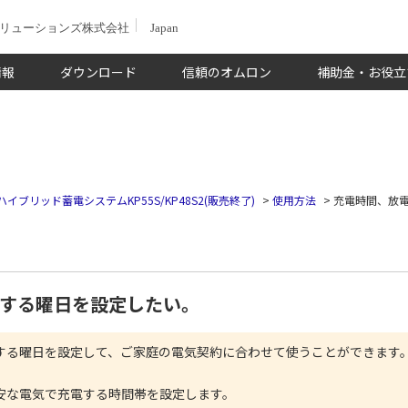
ソリューションズ株式会社
Japan
情報
ダウンロード
信頼のオムロン
補助金・お役立
ハイブリッド蓄電システムKP55S/KP48S2(販売終了)
>
使用方法
>
充電時間、放
する曜日を設定したい。
する曜日を設定して、ご家庭の電気契約に合わせて使うことができます
安な電気で充電する時間帯を設定します。