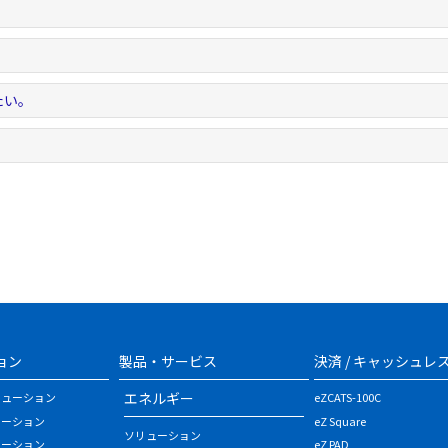
。
たい。
ョン
製品・サービス
決済 / キャッシュレ
エネルギー
リューション
eZCATS-100C
ューション
eZ Square
ソリューション
ューション
eZ PAD