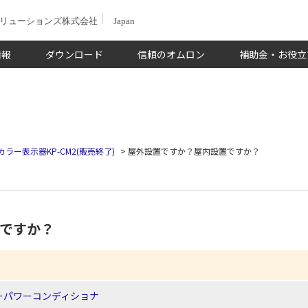
ソリューションズ株式会社
Japan
情報
ダウンロード
信頼のオムロン
補助金・お役立
カラー表示器KP-CM2(販売終了)
>
屋外設置ですか？屋内設置ですか？
ですか？
ーパワーコンディショナ