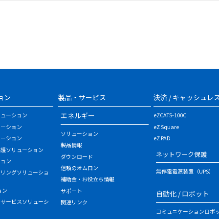
ョン
製品・サービス
決済 / キャッシュレ
エネルギー
リューション
eZCATS-100C
ューション
eZ Square
ソリューション
ューション
eZ PAD
製品情報
保護ソリューション
ネットワーク保護
ダウンロード
ション
信頼のオムロン
無停電電源装置（UPS）
タリングソリューショ
補助金・お役立ち情報
ョン
サポート
自動化 / ロボット
・サービスソリューシ
関連リンク
コミュニケーションロボ