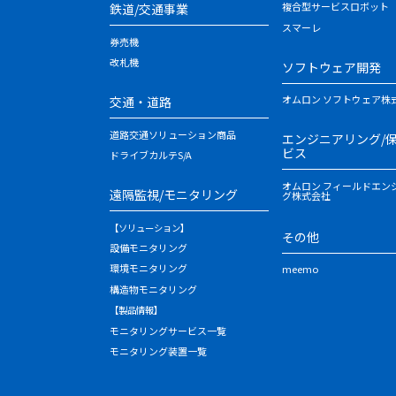
複合型サービスロボット
鉄道/交通事業
スマーレ
券売機
改札機
ソフトウェア開発
オムロン ソフトウェア株
交通・道路
道路交通ソリューション商品
エンジニアリング/
ビス
ドライブカルテS/A
オムロン フィールドエン
遠隔監視/モニタリング
グ株式会社
【ソリューション】
その他
設備モニタリング
環境モニタリング
meemo
構造物モニタリング
【製品情報】
モニタリングサービス一覧
モニタリング装置一覧