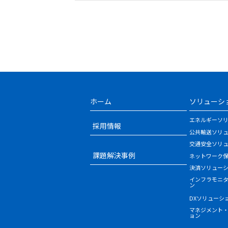
ホーム
ソリューシ
エネルギーソ
採用情報
公共輸送ソリ
交通安全ソリ
課題解決事例
ネットワーク
決済ソリュー
インフラモニ
ン
DXソリューシ
マネジメント
ョン