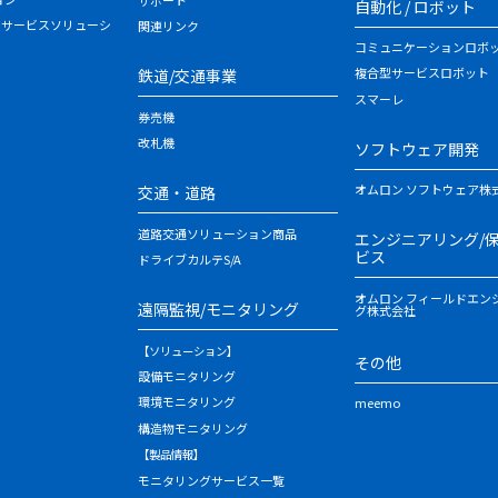
自動化 / ロボット
・サービスソリューシ
関連リンク
コミュニケーションロボ
複合型サービスロボット
鉄道/交通事業
スマーレ
券売機
改札機
ソフトウェア開発
オムロン ソフトウェア株
交通・道路
道路交通ソリューション商品
エンジニアリング/
ビス
ドライブカルテS/A
オムロン フィールドエン
遠隔監視/モニタリング
グ株式会社
【ソリューション】
その他
設備モニタリング
環境モニタリング
meemo
構造物モニタリング
【製品情報】
モニタリングサービス一覧