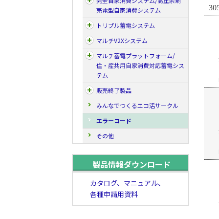
完全自家消費システム/高圧余剰
30
売電型自家消費システム
トリプル蓄電システム
マルチV2Xシステム
マルチ蓄電プラットフォーム/
住・産共用自家消費対応蓄電シス
テム
販売終了製品
みんなでつくるエコ活サークル
エラーコード
その他
製品情報ダウンロード
カタログ、マニュアル、
各種申請用資料