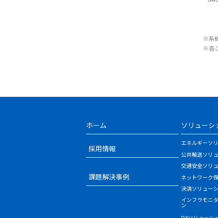
※系
※各
ホーム
ソリューシ
エネルギーソ
採用情報
公共輸送ソリ
交通安全ソリ
課題解決事例
ネットワーク
決済ソリュー
インフラモニ
ン
DXソリューシ