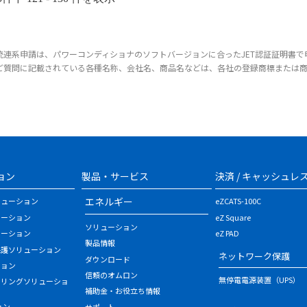
統連系申請は、パワーコンディショナのソフトバージョンに合ったJET認証証明書で
ご質問に記載されている各種名称、会社名、商品名などは、各社の登録商標または
ョン
製品・サービス
決済 / キャッシュレ
エネルギー
リューション
eZCATS-100C
ューション
eZ Square
ソリューション
ューション
eZ PAD
製品情報
保護ソリューション
ネットワーク保護
ダウンロード
ション
信頼のオムロン
無停電電源装置（UPS）
タリングソリューショ
補助金・お役立ち情報
ョン
サポート