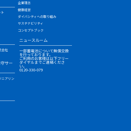
企業理念
健康経営
ット
ダイバシティへの取り組み
サステナビリティ
コンセプトブック
ニュースルーム
式会社
一部蓄電池について無償交換
を行っております。
ご利用のお客様は以下フリー
ダイヤルまでご連絡くださ
保守サー
い。
0120-330-079
ジニアリン