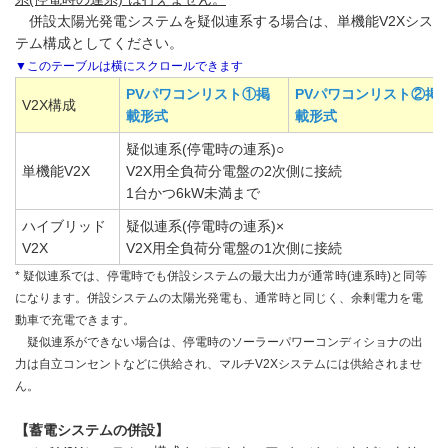
併設太陽光発電システムを疑似連系する場合は、単機能V2Xシス
テム構成としてください。
PVパワコンリスト①掲
PVパワコンリスト②掲
V2X構成
載形式
載形式
疑似連系(停電時の連系)○
単機能V2X
V2X用全負荷分電盤の2次側に接続
1台かつ6kW未満まで
ハイブリッド
疑似連系(停電時の連系)×
V2X
V2X用全負荷分電盤の1次側に接続
* 疑似連系では、停電時でも併設システムの最大出力が通常時(連系時)と同等
になります。併設システムの太陽光発電も、通常時と同じく、余剰電力を電
動車で充電できます。
疑似連系ができない場合は、停電時のソーラーパワーコンディショナの出
力は自立コンセントなどに供給され、マルチV2Xシステムには供給されませ
ん。
【蓄電システムの併設】