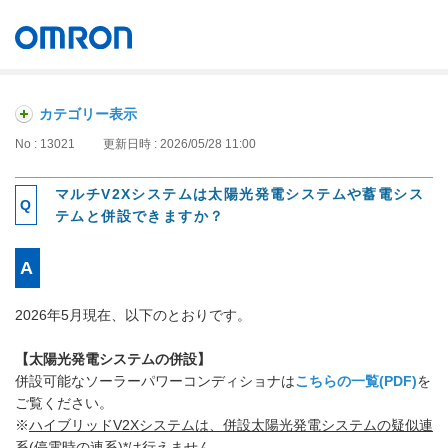
オムロン ソーシアルソリューションズ株式会社
Japan
カテゴリー表示
No : 13021
更新日時 : 2026/05/28 11:00
マルチV2Xシステムは太陽光発電システムや蓄電シス
テムと併設できますか？
2026年5月現在、以下のとおりです。
【太陽光発電システムの併設】
併設可能なソーラーパワーコンディショナは
こちらの一覧(PDF)
を
ご覧ください。
※
ハイブリッドV2Xシステムは、併設太陽光発電システムの疑似連
系(停電時の連系)*は行えません。