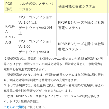
PCS
マルチV2Xシステム バ
併設可能な蓄電システム
形式
ージョン
パワーコンディショナ
Ver1.04以上
KPBP-Bシリーズを除く当社製
KPEP-
ゲートウェイVer3.2以
蓄電システム○
A
上
KPEP-
パワーコンディショナ
A-S
KPBP-Bシリーズを除く当社製
Ver1.00
蓄電システム○
ゲートウェイVer3.0
*1 疑似連系では、停電時でも併設システムの最大出力が通常時(連系時)と同
等になります。併設システムの太陽光発電も、通常時と同じく、余剰電力を
電動車と蓄電池で充電できます。
疑似連系ができない場合は、停電時の併設システムは自立運転に切り替わ
り、太陽光発電の余剰電力は蓄電池でのみ充電できます。
*2 トリプル制御では、疑似連系に加え、電動車ー蓄電池間の電力移し替えや
充放電の優先順位設定などができるようになります。
なお、KPBP-Aシリーズ側にもソフトウェアバージョンの制約がありま
す。トリプル制御の詳細は
こちらのご質問
をご覧ください。