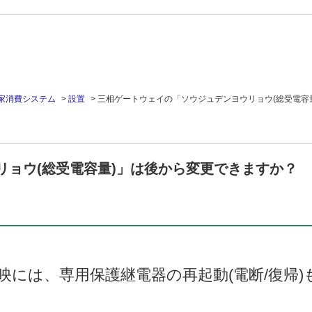
家消費システム
>
設置
>
三相ゲートウェイの「ソウジュデンヨウリョウ(総受電容
リョウ(総受電容量)」は後から変更できますか？
映には、専用保護継電器の再起動(電断/復帰