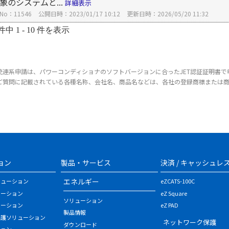
象のシステムと...
詳細表示
No：11546
公開日時：2023/01/17 10:12
更新日時：2026/05/20 11:32
件中 1 - 10 件を表示
統連系申請は、パワーコンディショナのソフトバージョンに合ったJET認証証明書で
ご質問に記載されている各種名称、会社名、商品名などは、各社の登録商標または
ョン
製品・サービス
決済 / キャッシュレ
エネルギー
リューション
eZCATS-100C
ューション
eZ Square
ソリューション
ューション
eZ PAD
製品情報
保護ソリューション
ネットワーク保護
ダウンロード
ション