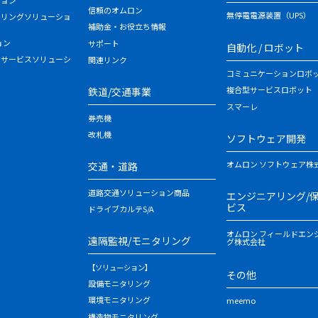
信頼のオムロン
無停電電源装置（UPS）
タリングソリューショ
補助金・お役立ち情報
ョン
サポート
自動化 / ロボット
・サービスソリューシ
関連リンク
コミュニケーションロボ
複合型サービスロボット
鉄道/交通事業
スマーレ
券売機
改札機
ソフトウェア開発
オムロン ソフトウェア株
交通・道路
道路交通ソリューション商品
エンジニアリング/
ビス
ドライブカルテS/A
オムロン フィールドエン
遠隔監視/モニタリング
グ株式会社
【ソリューション】
その他
設備モニタリング
環境モニタリング
meemo
構造物モニタリング