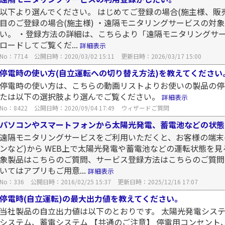
以下より選んでください。 はじめてご登録の場合(施主様、販売
目のご登録の場合(施主様) ・遠隔モニタリングサービスの対
い。 ・登録方法の詳細は、こちらより「遠隔モニタリングサ
ロードしてご覧くだ...
詳細表示
No：7714
公開日時：2020/03/02 15:11
更新日時：2026/03/17 15:00
停電時の使い方(自立運転への切り替え方法)を教えてください
停電時の使い方は、こちらの動画リストよりお使いの製品の停
たは以下の選択肢より選んでご覧ください。
詳細表示
No：8422
公開日時：2020/09/04 17:49
ウィザードご質問
パソコンやスマートフォンから太陽光発電、蓄電池などの状態
遠隔モニタリングサービスをご利用いただくと、お客様の端末
ンなど)から WEB上で太陽光発電や蓄電池などの運転状態を見
象製品はこちらのご質問、サービス登録方法はこちらのご質問
いてはアプリもご用意...
詳細表示
No：336
公開日時：2016/02/25 15:37
更新日時：2025/12/16 17:07
停電時(自立運転)の最大出力値を教えてください。
当社製品の自立出力値は以下のとおりです。 太陽光発電システム
システム、蓄電システム 【共通のご注意】 停電用コンセン