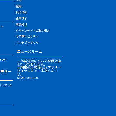
組織
拠点情報
企業理念
健康経営
ット
ダイバシティへの取り組み
サステナビリティ
コンセプトブック
ニュースルーム
式会社
一部蓄電池について無償交換
を行っております。
ご利用のお客様は以下フリー
ダイヤルまでご連絡くださ
保守サー
い。
0120-330-079
ジニアリン