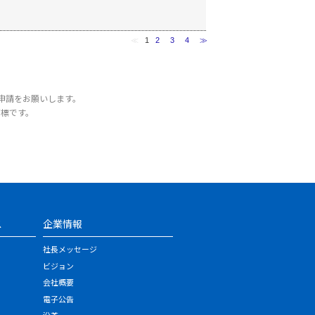
≪
1
2
3
4
≫
申請をお願いします。
商標です。
ス
企業情報
社長メッセージ
ビジョン
会社概要
電子公告
沿革