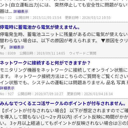
ント(自立運転出力)には、 突然停止しても安全性に問題がな
器は...
詳細表示
No：22
公開日時：2015/11/05 15:54
更新日時：2026/03/12 10:55
停電時に蓄電池から電気が使えません。
停電発生時、蓄電池ユニットに残量があるのに電気が使えない
替わらない場合は、以下の原因が考えられます。 ▼原因をク
す。
詳細表示
No：8309
公開日時：2019/09/11 14:05
ウィザードご質問
ネットワークに接続すると何ができますか？
モニタリング機器をネットワークに接続してオンライン状態に
ます。 ネットワーク接続方法はこちらのご質問をご覧ください
イン状態でも、システムの運転には問題ありません 品名 写真 形式 ネ
詳細表示
No：927
公開日時：2020/07/09 10:27
更新日時：2026/03/04 16:34
みんなでつくるエコ活サークルのポイントが付与されません。
【ポイントが付与されない場合】 以下が想定されますのでご
を導入して間もない(1～2ヶ月以内) ポイント反映に時間が
い。 3ヶ月以上経過してもポイントが反映されない場合は③の