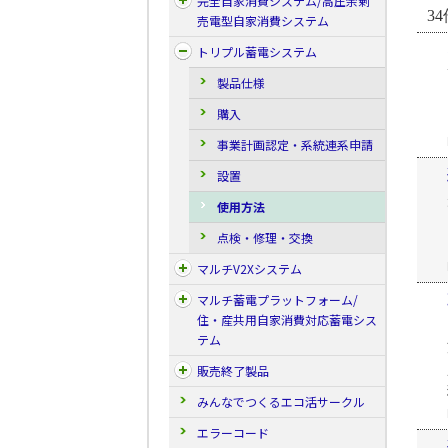
完全自家消費システム/高圧余剰
34
売電型自家消費システム
トリプル蓄電システム
製品仕様
購入
事業計画認定・系統連系申請
設置
使用方法
点検・修理・交換
マルチV2Xシステム
マルチ蓄電プラットフォーム/
住・産共用自家消費対応蓄電シス
テム
販売終了製品
みんなでつくるエコ活サークル
エラーコード