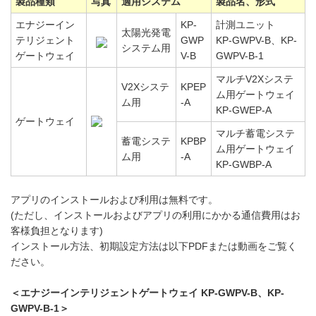
製品種類
写真
適用システム
製品名、形式
エナジーイン
KP-
計測ユニット
太陽光発電
テリジェント
GWP
KP-GWPV-B、KP-
システム用
ゲートウェイ
V-B
GWPV-B-1
マルチV2Xシステ
V2Xシステ
KPEP
ム用ゲートウェイ
ム用
-A
KP-GWEP-A
ゲートウェイ
マルチ蓄電システ
蓄電システ
KPBP
ム用ゲートウェイ
ム用
-A
KP-GWBP-A
アプリのインストールおよび利用は無料です。
(ただし、インストールおよびアプリの利用にかかる通信費用はお
客様負担となります)
インストール方法、初期設定方法は以下PDFまたは動画をご覧く
ださい。
＜エナジーインテリジェントゲートウェイ KP-GWPV-B、KP-
GWPV-B-1＞