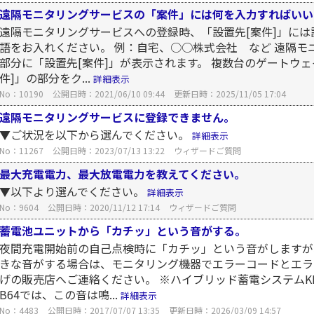
遠隔モニタリングサービスの「案件」には何を入力すればいい
遠隔モニタリングサービスへの登録時、「設置先[案件]」に
語をお入れください。 例：自宅、○○株式会社 など 遠隔
部分に「設置先[案件]」が表示されます。 複数台のゲートウ
件]」の部分をク...
詳細表示
No：10190
公開日時：2021/06/10 09:44
更新日時：2025/11/05 17:04
遠隔モニタリングサービスに登録できません。
▼ご状況を以下から選んでください。
詳細表示
No：11267
公開日時：2023/07/13 13:22
ウィザードご質問
最大充電電力、最大放電電力を教えてください。
▼以下より選んでください。
詳細表示
No：9604
公開日時：2020/11/12 17:14
ウィザードご質問
蓄電池ユニットから「カチッ」という音がする。
夜間充電開始前の自己点検時に「カチッ」という音がしますが
きな音がする場合は、モニタリング機器でエラーコードとエラ
げの販売店へご連絡ください。 ※ハイブリッド蓄電システムKP4
B64では、この音は鳴...
詳細表示
No：4483
公開日時：2017/07/07 13:35
更新日時：2026/03/09 14:57