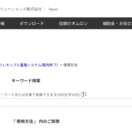
ソリューションズ株式会社
Japan
情報
ダウンロード
信頼のオムロン
補助金・お役立
フレキシブル蓄電システム(販売終了)
>
使用方法
キーワード検索
ーワードまたは文章で検索できます(200文字以内)
『 使用方法 』 内のご質問