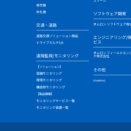
スマーレ
券売機
改札機
ソフトウェア開発
オムロン ソフトウェア株
交通・道路
道路交通ソリューション商品
エンジニアリング/
ビス
ドライブカルテS/A
オムロン フィールドエン
遠隔監視/モニタリング
グ株式会社
【ソリューション】
その他
設備モニタリング
環境モニタリング
meemo
構造物モニタリング
【製品情報】
モニタリングサービス一覧
モニタリング装置一覧