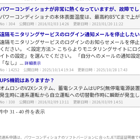
パワーコンディショナが非常に熱くなっていますが、故障でし
パワーコンディショナの本体表面温度は、最高約85℃まで上
No：304
公開日時：2016/02/03 14:26
更新日時：2023/01/20 11:22
遠隔モニタリングサービスのログイン通知メールを停止したい
遠隔モニタリングサービスのログインのお知らせメールを停止
ください。 ＜設定方法＞ こちらよりモニタリングサイトにロ
イトの設定」を選んでください。 「自分へのメールの通知設定
「なし」...
詳細表示
No：14252
公開日時：2025/10/14 19:34
更新日時：2025/10/28 17:43
UPS機能はありますか？
オムロンのV2Xシステム、蓄電システムはUPS(無停電電源装
発生時に連系運転から自立運転への切替動作時に瞬断が発生
No：330
公開日時：2016/02/09 13:11
更新日時：2026/03/09 14:51
件中 31 - 40 件を表示
統連系申請は、パワーコンディショナのソフトバージョンに合ったJET認証証明書で