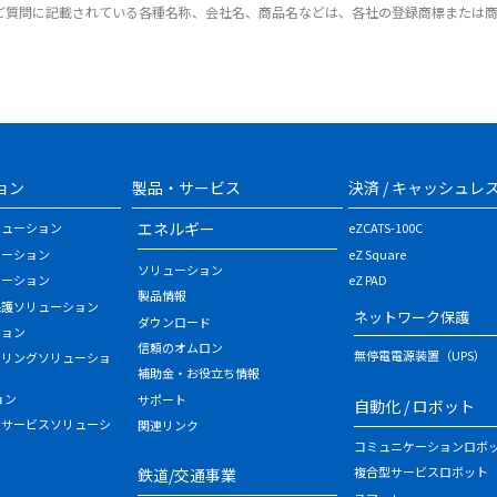
ご質問に記載されている各種名称、会社名、商品名などは、各社の登録商標または
ョン
製品・サービス
決済 / キャッシュレ
エネルギー
リューション
eZCATS-100C
ューション
eZ Square
ソリューション
ューション
eZ PAD
製品情報
保護ソリューション
ネットワーク保護
ダウンロード
ション
信頼のオムロン
無停電電源装置（UPS）
タリングソリューショ
補助金・お役立ち情報
ョン
サポート
自動化 / ロボット
・サービスソリューシ
関連リンク
コミュニケーションロボ
複合型サービスロボット
鉄道/交通事業