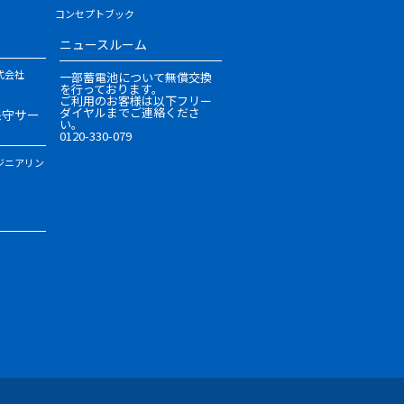
コンセプトブック
ニュースルーム
式会社
一部蓄電池について無償交換
を行っております。
ご利用のお客様は以下フリー
ダイヤルまでご連絡くださ
保守サー
い。
0120-330-079
ジニアリン