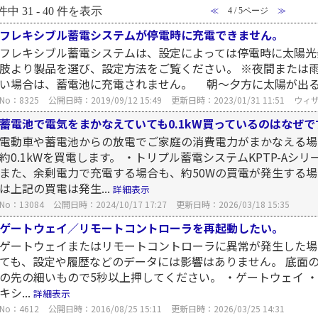
件中 31 - 40 件を表示
≪
4 / 5ページ
≫
フレキシブル蓄電システムが停電時に充電できません。
フレキシブル蓄電システムは、設定によっては停電時に太陽光
肢より製品を選び、設定方法をご覧ください。 ※夜間または
い場合は、蓄電池に充電されません。 朝～夕方に太陽が出
No：8325
公開日時：2019/09/12 15:49
更新日時：2023/01/31 11:51
ウィ
蓄電池で電気をまかなえていても0.1kW買っているのはなぜで
電動車や蓄電池からの放電でご家庭の消費電力がまかなえる場
約0.1kWを買電します。 ・トリプル蓄電システムKPTP-Aシリ
また、余剰電力で充電する場合も、約50Wの買電が発生する場合
は上記の買電は発生...
詳細表示
No：13084
公開日時：2024/10/17 17:27
更新日時：2026/03/18 15:35
ゲートウェイ／リモートコントローラを再起動したい。
ゲートウェイまたはリモートコントローラに異常が発生した場
ても、設定や履歴などのデータには影響はありません。 底面
の先の細いもので5秒以上押してください。 ・ゲートウェイ ・リモ
キシ...
詳細表示
No：4612
公開日時：2016/08/25 15:11
更新日時：2026/03/25 14:31