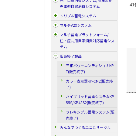
完全自家消費システム/高圧余剰
41
売電型自家消費システム
トリプル蓄電システム
マルチV2Xシステム
マルチ蓄電プラットフォーム/
住・産共用自家消費対応蓄電シス
テム
販売終了製品
三相パワーコンディショナKP
T(販売終了)
カラー表示器KP-CM2(販売終
了)
ハイブリッド蓄電システムKP
55S/KP48S2(販売終了)
フレキシブル蓄電システム(販
売終了)
みんなでつくるエコ活サークル