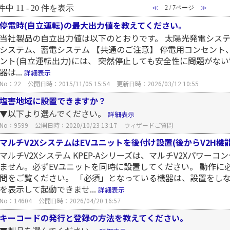
件中 11 - 20 件を表示
≪
2 / 7ページ
≫
停電時(自立運転)の最大出力値を教えてください。
当社製品の自立出力値は以下のとおりです。 太陽光発電システム
システム、蓄電システム 【共通のご注意】 停電用コンセン
ント(自立運転出力)には、 突然停止しても安全性に問題がな
器は...
詳細表示
No：22
公開日時：2015/11/05 15:54
更新日時：2026/03/12 10:55
塩害地域に設置できますか？
▼以下より選んでください。
詳細表示
No：9599
公開日時：2020/10/23 13:17
ウィザードご質問
マルチV2XシステムはEVユニットを後付け設置(後からV2H機
マルチV2Xシステム KPEP-Aシリーズは、マルチV2Xパワ
ません。必ずEVユニットを同時に設置してください。 動作に
問をご覧ください。 「必須」となっている機器は、設置をし
を表示して起動できませ...
詳細表示
No：14604
公開日時：2026/04/20 16:57
キーコードの発行と登録の方法を教えてください。