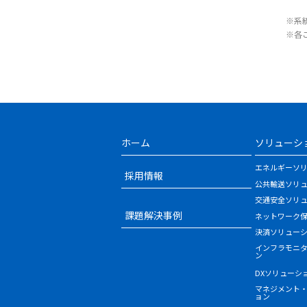
※系
※各
ホーム
ソリューシ
エネルギーソ
採用情報
公共輸送ソリ
交通安全ソリ
課題解決事例
ネットワーク
決済ソリュー
インフラモニ
ン
DXソリューシ
マネジメント
ョン