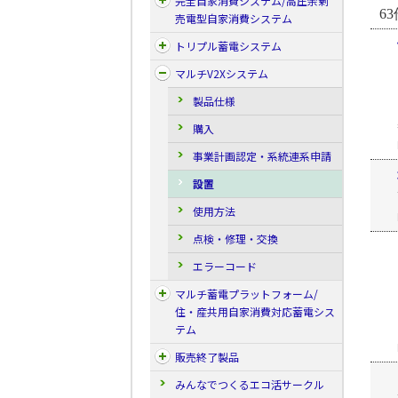
完全自家消費システム/高圧余剰
63
売電型自家消費システム
トリプル蓄電システム
マルチV2Xシステム
製品仕様
購入
事業計画認定・系統連系申請
設置
使用方法
点検・修理・交換
エラーコード
マルチ蓄電プラットフォーム/
住・産共用自家消費対応蓄電シス
テム
販売終了製品
みんなでつくるエコ活サークル