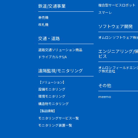
複合型サービスロボット
鉄道/交通事業
スマーレ
券売機
改札機
ソフトウェア開発
オムロン ソフトウェア株
交通・道路
道路交通ソリューション商品
エンジニアリング/
ビス
ドライブカルテS/A
オムロン フィールドエン
遠隔監視/モニタリング
グ株式会社
【ソリューション】
その他
設備モニタリング
環境モニタリング
meemo
構造物モニタリング
【製品情報】
モニタリングサービス一覧
モニタリング装置一覧