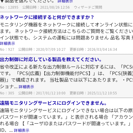
▼製品を選んでください。
詳細表示
No：12895
公開日時：2021/08/26 12:56
ウィザードご質問
ネットワークに接続すると何ができますか？
モニタリング機器をネットワークに接続してオンライン状態に
ます。 ネットワーク接続方法はこちらのご質問をご覧ください
イン状態でも、システムの運転には問題ありません 品名 写真 形式 ネ
詳細表示
No：927
公開日時：2020/07/09 10:27
更新日時：2026/03/04 16:34
出力制御に対応している製品を教えてください。
省令改正による新たな出力制御ルールに対応するには、「PCS(
です。 「PCS(広義)【出力制御機能付PCS】」は、「PCS(
器)」で構成されます。 当社製品では以下にあたります。 ・PC
ショナ...
詳細表示
No：305
公開日時：2017/01/12 10:00
更新日時：2025/11/12 10:55
遠隔モニタリングサービスにログインできません。
遠隔モニタリングサービスにログインできない場合は以下の原因
パスワードが間違っています。」と表示される場合 「アカウ
れる場合 【「ユーザIDまたはパスワードが間違っています。
ID、...
詳細表示