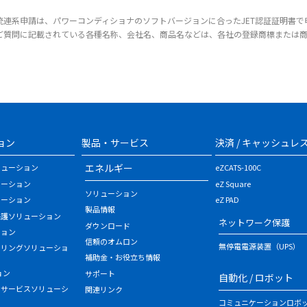
統連系申請は、パワーコンディショナのソフトバージョンに合ったJET認証証明書で
ご質問に記載されている各種名称、会社名、商品名などは、各社の登録商標または
ョン
製品・サービス
決済 / キャッシュレ
エネルギー
リューション
eZCATS-100C
ューション
eZ Square
ソリューション
ューション
eZ PAD
製品情報
保護ソリューション
ネットワーク保護
ダウンロード
ション
信頼のオムロン
無停電電源装置（UPS）
タリングソリューショ
補助金・お役立ち情報
ョン
サポート
自動化 / ロボット
・サービスソリューシ
関連リンク
コミュニケーションロボ