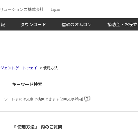
ソリューションズ株式会社
Japan
情報
ダウンロード
信頼のオムロン
補助金・お役立
リジェントゲートウェイ
>
使用方法
キーワード検索
ーワードまたは文章で検索できます(200文字以内)
『 使用方法 』 内のご質問