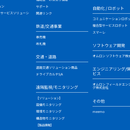
ョン
サポート
自動化 / ロボット
・サービスソリューシ
関連リンク
コミュニケーションロボ
複合型サービスロボット
鉄道/交通事業
スマーレ
券売機
改札機
ソフトウェア開発
オムロン ソフトウェア株
交通・道路
道路交通ソリューション商品
エンジニアリング/
ビス
ドライブカルテS/A
オムロン フィールドエン
遠隔監視/モニタリング
グ株式会社
【ソリューション】
その他
設備モニタリング
環境モニタリング
meemo
構造物モニタリング
【製品情報】