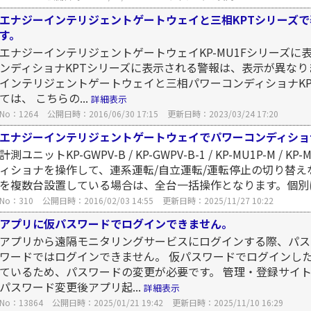
エナジーインテリジェントゲートウェイと三相KPTシリーズ
す。
エナジーインテリジェントゲートウェイKP-MU1Fシリーズに
ンディショナKPTシリーズに表示される警報は、表示が異なり
インテリジェントゲートウェイと三相パワーコンディショナK
ては、 こちらの...
詳細表示
No：1264
公開日時：2016/06/30 17:15
更新日時：2023/03/24 17:20
エナジーインテリジェントゲートウェイでパワーコンディショ
計測ユニットKP-GWPV-B / KP-GWPV-B-1 / KP-MU1P-M
ィショナを操作して、連系運転/自立運転/運転停止の切り替え
を複数台設置している場合は、全台一括操作となります。個別に
No：310
公開日時：2016/02/03 14:55
更新日時：2025/11/27 10:22
アプリに仮パスワードでログインできません。
アプリから遠隔モニタリングサービスにログインする際、パス
ワードではログインできません。 仮パスワードでログインし
ているため、パスワードの変更が必要です。 管理・登録サイ
パスワード変更後アプリ起...
詳細表示
No：13864
公開日時：2025/01/21 19:42
更新日時：2025/11/10 16:29