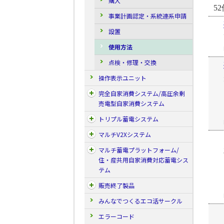
購入
52
事業計画認定・系統連系申請
設置
使用方法
点検・修理・交換
操作表示ユニット
完全自家消費システム/高圧余剰
売電型自家消費システム
トリプル蓄電システム
マルチV2Xシステム
マルチ蓄電プラットフォーム/
住・産共用自家消費対応蓄電シス
テム
販売終了製品
みんなでつくるエコ活サークル
エラーコード