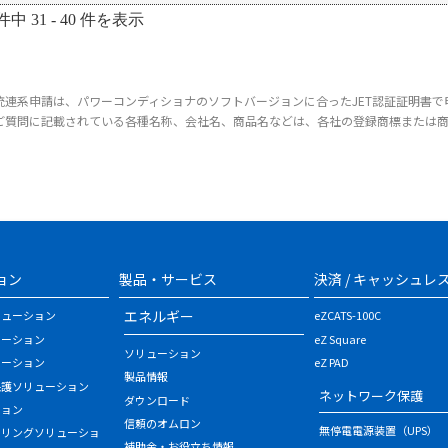
件中 31 - 40 件を表示
統連系申請は、パワーコンディショナのソフトバージョンに合ったJET認証証明書で
ご質問に記載されている各種名称、会社名、商品名などは、各社の登録商標または
ョン
製品・サービス
決済 / キャッシュレ
エネルギー
リューション
eZCATS-100C
ューション
eZ Square
ソリューション
ューション
eZ PAD
製品情報
保護ソリューション
ネットワーク保護
ダウンロード
ション
信頼のオムロン
無停電電源装置（UPS）
タリングソリューショ
補助金・お役立ち情報