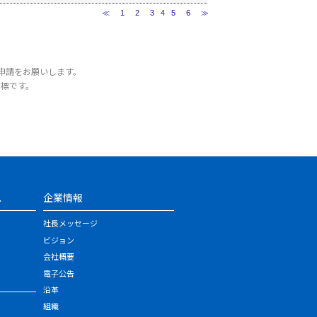
≪
1
2
3
4
5
6
≫
申請をお願いします。
商標です。
ス
企業情報
社長メッセージ
ビジョン
会社概要
電子公告
沿革
組織