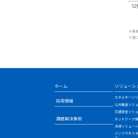
52
※系
※各
ホーム
ソリューシ
エネルギーソ
採用情報
公共輸送ソリ
交通安全ソリ
課題解決事例
ネットワーク
決済ソリュー
インフラモニ
ン