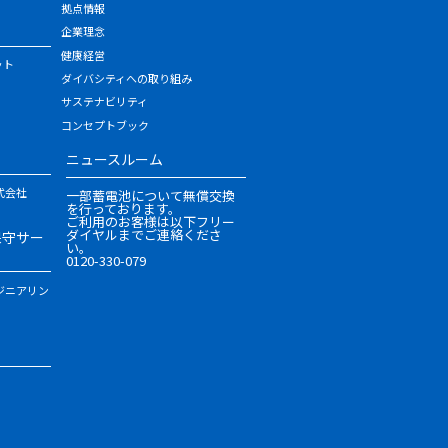
拠点情報
企業理念
健康経営
ット
ダイバシティへの取り組み
サステナビリティ
コンセプトブック
ニュースルーム
式会社
一部蓄電池について無償交換
を行っております。
ご利用のお客様は以下フリー
ダイヤルまでご連絡くださ
保守サー
い。
0120-330-079
ジニアリン