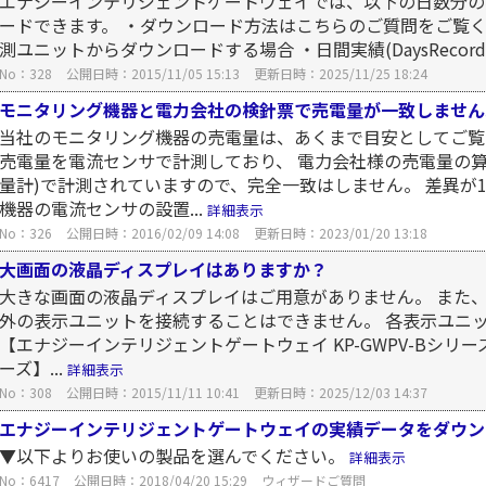
エナジーインテリジェントゲートウェイでは、以下の日数分の
ードできます。 ・ダウンロード方法はこちらのご質問をご覧くださ
測ユニットからダウンロードする場合 ・日間実績(DaysRecord
No：328
公開日時：2015/11/05 15:13
更新日時：2025/11/25 18:24
モニタリング機器と電力会社の検針票で売電量が一致しません
当社のモニタリング機器の売電量は、あくまで目安としてご覧
売電量を電流センサで計測しており、 電力会社様の売電量の
量計)で計測されていますので、完全一致はしません。 差異が
機器の電流センサの設置...
詳細表示
No：326
公開日時：2016/02/09 14:08
更新日時：2023/01/20 13:18
大画面の液晶ディスプレイはありますか？
大きな画面の液晶ディスプレイはご用意がありません。 また
外の表示ユニットを接続することはできません。 各表示ユニ
【エナジーインテリジェントゲートウェイ KP-GWPV-Bシリーズ】
ーズ】...
詳細表示
No：308
公開日時：2015/11/11 10:41
更新日時：2025/12/03 14:37
エナジーインテリジェントゲートウェイの実績データをダウン
▼以下よりお使いの製品を選んでください。
詳細表示
No：6417
公開日時：2018/04/20 15:29
ウィザードご質問