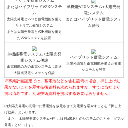
トリプル蓄電システム
またはハイブリッドV2Xシステ
単機能V2Xシステム+太陽光発
ム
電システム
またはハイブリッド蓄電システ
太陽光発電とV2Hと蓄電機能を備え
ム併設
たトリプル蓄電システム
または太陽光発電とV2H機能を備え
たV2Xシステムを設置
単機能蓄電システム+太陽光発
ハイブリッド蓄電システム
電システム併設
太陽光発電と蓄電機能を備えた蓄電
蓄電機能のみの蓄電システムに別途
システムを設置
太陽光発電システムを併設
※事業計画認定では、蓄電池などを含む設備の場合、押し上げ効
果がないことを示す技術資料も求められますが、すでに当社より
提出済みです。別途技術資料を提出する必要はありません。
(*)太陽光発電の売電中に蓄電池を放電させて売電量を増やすことを「押し上
げ効果」といいます。
また、 太陽光発電システム+押し上げ効果ありのシステムのことを「ダブル
発電」といいます。