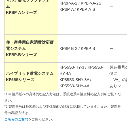
マルチ蓄電プラットフォー
KPBP-A-2 / KPBP-A-2S
ム
ー
KPBP-A / KPBP-A-S
KPBP-Aシリーズ
住・産共用自家消費対応蓄
電システム
KPBP-B-2 / KPBP-B
ー
KPBP-Bシリーズ
KP55S3-HY-3 / KP55S3-
製造番号
ハイブリッド蓄電システム
HY-4A
側に
KP55Sシリーズ
KP55S3-SHY-3A /
「VA」
KP55S3-SHY-4A
あり
*2
*1 申請用紙への具体的な記入方法は、系統連系申請資料の記入例をご覧くだ
さい。
*2 製造番号は外装箱および本体側面の銘板に記載しています。また、製造番
号の表記方法は
こちらのご質問
をご覧ください。