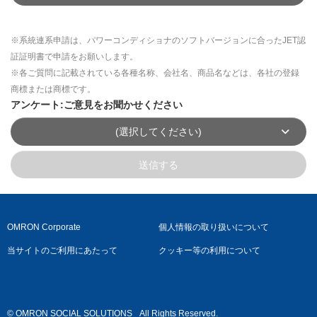
※系統連系申請は、パワーコンディショナのソフトバージョンに合ったJET認
証証明書で申請をお願いします。
※各ご質問に記載されている各種名称、会社名、商品名などは、各社の登録
商標または商標です。
アンケート:ご意見をお聞かせください
(選択してください)
送信する
OMRON Corporate
個人情報の取り扱いについて
当サイトのご利用にあたって
クッキー等の利用について
© OMRON SOCIAL SOLUTIONS
All Rights Reserved.