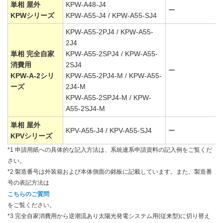
単相 屋外
KPW-A48-J4
ー
KPWシリーズ
KPW-A55-J4 / KPW-A55-SJ4
KPW-A55-2PJ4 / KPW-A55-
2J4
単相 完全自家
KPW-A55-2SPJ4 / KPW-A55-
消費用
2SJ4
ー
KPW-A-2シリ
KPW-A55-2PJ4-M / KPW-A55-
ーズ
2J4-M
KPW-A55-2SPJ4-M / KPW-
A55-2SJ4-M
単相 屋外
KPV-A55-J4 / KPV-A55-SJ4
ー
KPVシリーズ
*1 申請用紙への具体的な記入方法は、系統連系申請資料の記入例をご覧くだ
さい。
*2 製造番号は外装箱および本体側面の銘板に記載しています。また、製造番
号の表記方法は
こちらのご質問
をご覧ください。
*3 完全自家消費用から逆潮流あり太陽光発電システム用(従来型)に切り替え