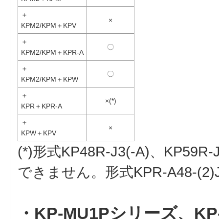
＋
×
KPM2/KPM＋KPV
＋
〇
KPM2/KPM＋KPR-A
＋
〇
KPM2/KPM＋KPW
＋
×(*)
KPR＋KPR-A
＋
×
KPW＋KPV
(*)形式KP48R-J3(-A)、KP59
できません。形式KPR-A48‐(2)
・KP-MU1Pシリーズ、KP