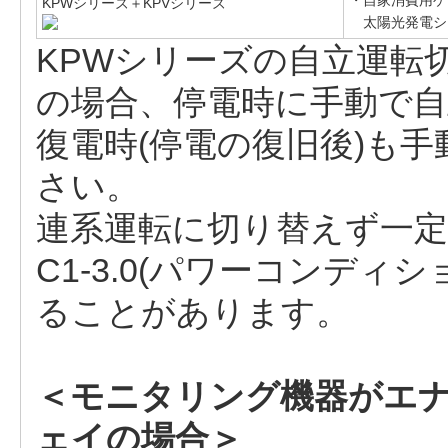
・自家消費用ゲー
KPWシリーズ＋KPVシリーズ
太陽光発電シス
KPWシリーズの自立運転
の場合、停電時に手動で
復電時(停電の復旧後)も
さい。
連系運転に切り替えず一
C1-3.0(パワーコンデ
ることがあります。
＜モニタリング機器がエ
ェイの場合＞