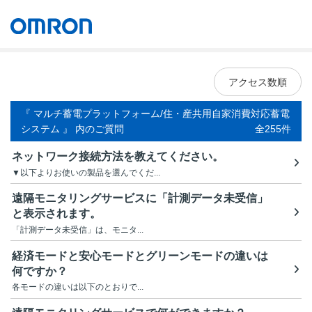
オムロン ソーシアルソリューションズ株式会社
Japan
アクセス数順
『 マルチ蓄電プラットフォーム/住・産共用自家消費対応蓄電
システム 』 内のご質問
全255件
ネットワーク接続方法を教えてください。
▼以下よりお使いの製品を選んでくだ...
遠隔モニタリングサービスに「計測データ未受信」
と表示されます。
「計測データ未受信」は、モニタ...
経済モードと安心モードとグリーンモードの違いは
何ですか？
各モードの違いは以下のとおりで...