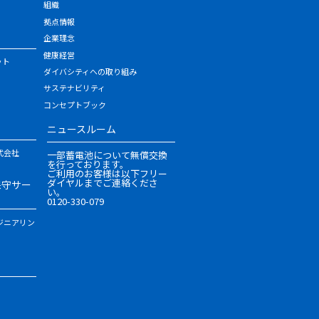
組織
拠点情報
企業理念
健康経営
ット
ダイバシティへの取り組み
サステナビリティ
コンセプトブック
ニュースルーム
式会社
一部蓄電池について無償交換
を行っております。
ご利用のお客様は以下フリー
ダイヤルまでご連絡くださ
保守サー
い。
0120-330-079
ジニアリン