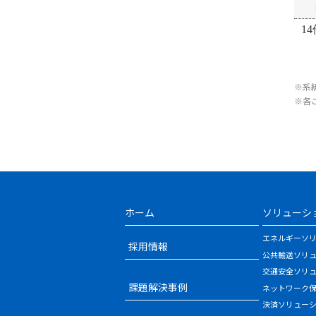
14
※系
※各
ホーム
ソリューシ
エネルギーソ
採用情報
公共輸送ソリ
交通安全ソリ
課題解決事例
ネットワーク
決済ソリュー