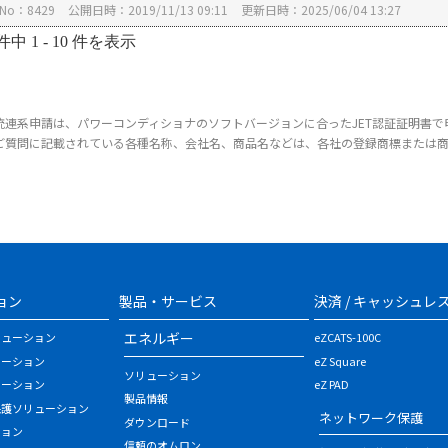
No：8429
公開日時：2019/11/13 09:11
更新日時：2025/06/04 13:27
件中 1 - 10 件を表示
統連系申請は、パワーコンディショナのソフトバージョンに合ったJET認証証明書で
ご質問に記載されている各種名称、会社名、商品名などは、各社の登録商標または
ョン
製品・サービス
決済 / キャッシュレ
エネルギー
リューション
eZCATS-100C
ューション
eZ Square
ソリューション
ューション
eZ PAD
製品情報
保護ソリューション
ネットワーク保護
ダウンロード
ション
信頼のオムロン