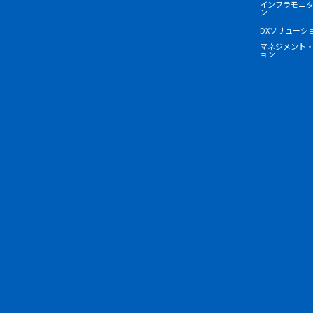
インフラモニ
ン
DXソリューシ
マネジメント
ョン