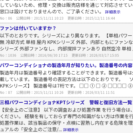
していないため、修理・交換は販売店様を通じて対応させてい
窓口は設けておりませんので、ご了承ください。
詳細表示
No：86
公開日時：2015/11/11 10:23
更新日時：2025/12/11 16:44
ファンは付いていますか？
以下のとおりです。シリーズにより異なります。 【単相パワー
無 冷却方式 単相 屋内 KPKシリーズ 外部、内部ともにファンな
シリーズ 外部ファンなし、内部撹拌ファンあり 自然空冷 単相 屋外
No：1036
公開日時：2016/06/30 17:15
更新日時：2026/03/17 15:05
パワーコンディショナの製造年月が知りたい。製造番号の内容
製造年月は製造番号より確認することができます。製造番号は
載しています。 製造番号の表記方法は以下のとおりです。 
KPKシリーズ】 製造番号は7桁です。 □□ ① □ ② □□□□ ③
No：87
公開日時：2015/11/11 10:26
更新日時：2026/03/11 11:51
三相パワーコンディショナKPTシリーズ 警報と復旧方法一覧
【安全上のご注意】 以下の調査および処置作業 を行う場合は
ください。 経験を有しておらず専門の知識がない方は作業を
処置作業は、該当製品の保守・点検に習熟し内在する危険を理
ュアルの「安全上のご注意/...
詳細表示