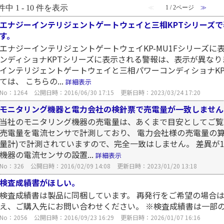
件中 1 - 10 件を表示
≪
1 / 2ページ
≫
エナジーインテリジェントゲートウェイと三相KPTシリーズ
す。
エナジーインテリジェントゲートウェイKP-MU1Fシリーズに
ンディショナKPTシリーズに表示される警報は、表示が異なり
インテリジェントゲートウェイと三相パワーコンディショナK
ては、 こちらの...
詳細表示
No：1264
公開日時：2016/06/30 17:15
更新日時：2023/03/24 17:20
モニタリング機器と電力会社の検針票で売電量が一致しません
当社のモニタリング機器の売電量は、あくまで目安としてご覧
売電量を電流センサで計測しており、 電力会社様の売電量の
量計)で計測されていますので、完全一致はしません。 差異が
機器の電流センサの設置...
詳細表示
No：326
公開日時：2016/02/09 14:08
更新日時：2023/01/20 13:18
検査成績書がほしい。
検査成績書は製品に同梱しています。 再発行をご希望の場合
え、ご購入先にお問い合わせください。 ※検査成績書は一部
No：2056
公開日時：2016/09/23 16:29
更新日時：2026/01/07 16:16