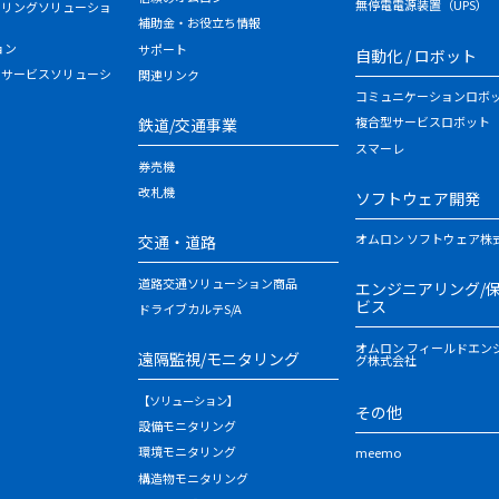
無停電電源装置（UPS）
タリングソリューショ
補助金・お役立ち情報
ョン
サポート
自動化 / ロボット
・サービスソリューシ
関連リンク
コミュニケーションロボ
複合型サービスロボット
鉄道/交通事業
スマーレ
券売機
改札機
ソフトウェア開発
オムロン ソフトウェア株
交通・道路
道路交通ソリューション商品
エンジニアリング/
ビス
ドライブカルテS/A
オムロン フィールドエン
遠隔監視/モニタリング
グ株式会社
【ソリューション】
その他
設備モニタリング
環境モニタリング
meemo
構造物モニタリング