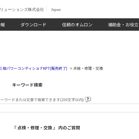
ソリューションズ株式会社
Japan
情報
ダウンロード
信頼のオムロン
補助金・お役立
三相パワーコンディショナKPT(販売終了)
>
点検・修理・交換
キーワード検索
ーワードまたは文章で検索できます(200文字以内)
『 点検・修理・交換 』 内のご質問