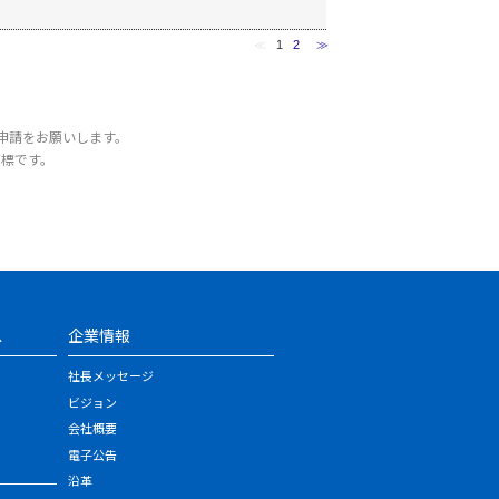
≪
1
2
≫
申請をお願いします。
商標です。
ス
企業情報
社長メッセージ
ビジョン
会社概要
電子公告
沿革