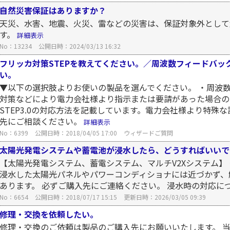
自然災害保証はありますか？
天災、水害、地震、火災、雷などの災害は、保証対象外として
す。
詳細表示
No：13234
公開日時：2024/03/13 16:32
フリッカ対策STEPを教えてください。／周波数フィードバッ
い。
▼以下の選択肢よりお使いの製品を選んでください。 ・周波
対策などにより電力会社様より指示または要請があった場合のみ変
STEP3.0の対応方法を記載しています。電力会社様より特殊
先にご相談ください。
詳細表示
No：6399
公開日時：2018/04/05 17:00
ウィザードご質問
太陽光発電システムや蓄電池が浸水したら、どうすればいいで
【太陽光発電システム、蓄電システム、マルチV2Xシステム】 
浸水した太陽光パネルやパワーコンディショナには近づかず、
あります。 必ずご購入先にご連絡ください。 浸水時の対応につ
No：6654
公開日時：2018/07/17 15:15
更新日時：2026/03/05 09:39
修理・交換を依頼したい。
修理・交換のご依頼は製品のご購入先にお願いいたします。 