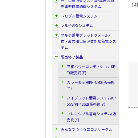
完全自家消費システム/高圧余剰
14
売電型自家消費システム
トリプル蓄電システム
マルチV2Xシステム
マルチ蓄電プラットフォーム/
住・産共用自家消費対応蓄電シス
テム
販売終了製品
三相パワーコンディショナKP
T(販売終了)
カラー表示器KP-CM2(販売終
了)
ハイブリッド蓄電システムKP
55S/KP48S2(販売終了)
フレキシブル蓄電システム(販
売終了)
みんなでつくるエコ活サークル