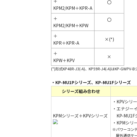
＋
〇
KPM2/KPM＋KPR-A
＋
〇
KPM2/KPM＋KPW
＋
×(*)
KPR＋KPR-A
＋
×
KPW＋KPV
(*)形式KP48R-J3(-A)、KP59R-J4(-A)はKP-
・KP-MU1Pシリーズ、KP-MU1Fシリーズ
シリーズ組み合わせ
・KPVシリー
・エナジー
KPMシリーズ＋KPVシリーズ
KP-MU1Fシ
・KPMシリ
※パワーコン
屋外通信ケーブル