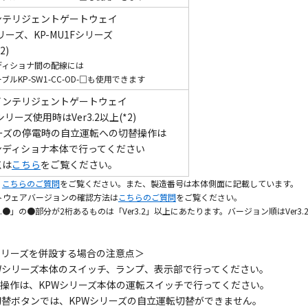
ンテリジェントゲートウェイ
シリーズ、KP-MU1Fシリーズ
2)
ディショナ間の配線には
KP-SW1-CC-OD-□も使用できます
インテリジェントゲートウェイ
シリーズ使用時はVer3.2以上(*2)
ーズの停電時の自立運転への切替操作は
ディショナ本体で行ってください
点は
こちら
をご覧ください。
。
こちらのご質問
をご覧ください。また、製造番号は本体側面に記載しています。
フトウェアバージョンの確認方法は
こちらのご質問
をご覧ください。
.●」の●部分が2桁あるものは「Ver3.2」以上にあたります。バージョン順はVer3.2→3
PVシリーズを併設する場合の注意点＞
PWシリーズ本体のスイッチ、ランプ、表示部で行ってください。
替操作は、KPWシリーズ本体の運転スイッチで行ってください。
転切替ボタンでは、KPWシリーズの自立運転切替ができません。