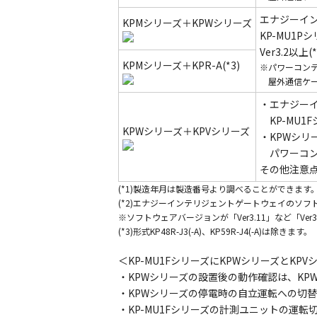
エナジーイ
KPMシリーズ＋KPWシリーズ
KP-MU1P
Ver3.2以上(*
KPMシリーズ＋KPR-A(*3)
※パワーコン
屋外通信ケーブル
・エナジー
KP-MU1F
KPWシリーズ＋KPVシリーズ
・KPWシリ
パワーコン
その他注意
(*1)製造年月は製造番号より調べることができます
(*2)エナジーインテリジェントゲートウェイのソ
※ソフトウェアバージョンが「Ver3.11」など「Ver3
(*3)形式KP48R-J3(-A)、KP59R-J4(-A)は除きます。
＜KP-MU1FシリーズにKPWシリーズとK
・KPWシリーズの設置後の動作確認は、K
・KPWシリーズの停電時の自立運転への切
・KP-MU1Fシリーズの計測ユニットの運