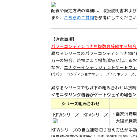
配線や設定方法の詳細は、取扱説明書および
また、
こちらのご質問
を参考にしてください
【注意事項】
パワーコンディショナを複数台接続する場合
異なるシリーズのパワーコンディショナ間(
万一の場合、焼損により機能障害が起こるお
なお、
エナジーインテリジェントゲートウェイ K
(*)パワーコンディショナのシリーズ：KPKシリーズ、K
異なるシリーズでも以下の組み合わせは接続
＜モニタリング機器がゲートウェイの場合＞
シリーズ組み合わせ
・自家消費用ゲ
KPWシリーズ＋KPVシリーズ
太陽光発電シ
KPWシリーズの自立運転切り替え方法が手
復電時(停電の復旧後)も手動で連系運転に切