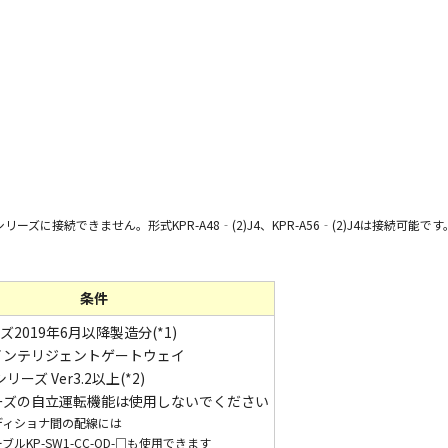
GWPV-Bシリーズに接続できません。形式KPR-A48‐(2)J4、KPR-A56‐(2)J4は接続可能です
条件
ズ2019年6月以降製造分(*1)
インテリジェントゲートウェイ
リーズ Ver3.2以上(*2)
ーズの自立運転機能は使用しないでください
ディショナ間の配線には
KP-SW1-CC-OD-□も使用できます