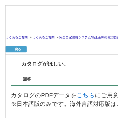
よくあるご質問
>
よくあるご質問
>
完全自家消費システム/高圧余剰売電型自
戻る
カタログがほしい。
回答
カタログのPDFデータを
こちら
にご用
※日本語版のみです。海外言語対応版は