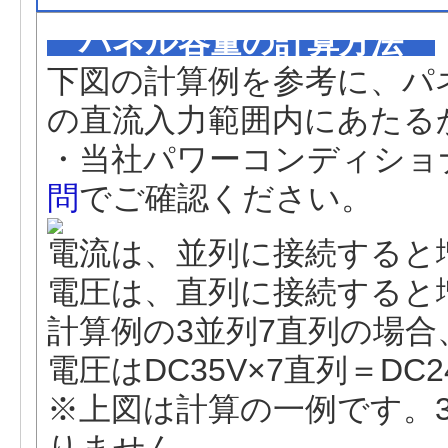
パネル容量の計算方法
下図の計算例を参考に、パ
の直流入力範囲内にあたる
・当社パワーコンディショ
問
でご確認ください。
電流は、並列に接続すると
電圧は、直列に接続すると
計算例の3並列7直列の場合、
電圧はDC35V×7直列＝DC
※上図は計算の一例です。