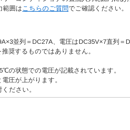
力範囲は
こちらのご質問
でご確認ください。
。
。
×3並列＝DC27A、電圧はDC35V×7直列＝
を推奨するものではありません。
5℃の状態での電圧が記載されています。
と電圧が上がります。
討ください。