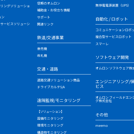
信頼のオムロン
無停電電源装置（UPS）
タリングソリューショ
補助金・お役立ち情報
ョン
サポート
自動化 / ロボット
・サービスソリューシ
関連リンク
コミュニケーションロボ
複合型サービスロボット
鉄道/交通事業
スマーレ
券売機
改札機
ソフトウェア開発
オムロン ソフトウェア株
交通・道路
道路交通ソリューション商品
エンジニアリング/
ビス
ドライブカルテS/A
オムロン フィールドエン
遠隔監視/モニタリング
グ株式会社
【ソリューション】
その他
設備モニタリング
環境モニタリング
meemo
構造物モニタリング