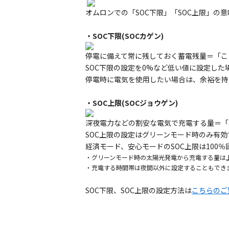
オムロンでの「SOC下限」「SOC上限」の
・SOC下限(SOCカゲン)
停電に備えて常に残しておく蓄電残量＝「こ
SOC下限の設定を0%など低い値に設定し
停電時に電気を使用したい場合は、余裕を持
・SOC上限(SOCジョウゲン)
深夜電力などの割安な電気で充電する量＝「
SOC上限の設定はグリーンモード時のみ有効
経済モード、安心モードのSOC上限は100
・グリーンモード時の太陽光発電から充電する量は
・充電する時間帯は夜間以外に設定することもでき
SOC下限、SOC上限の設定方法は
こちらのご