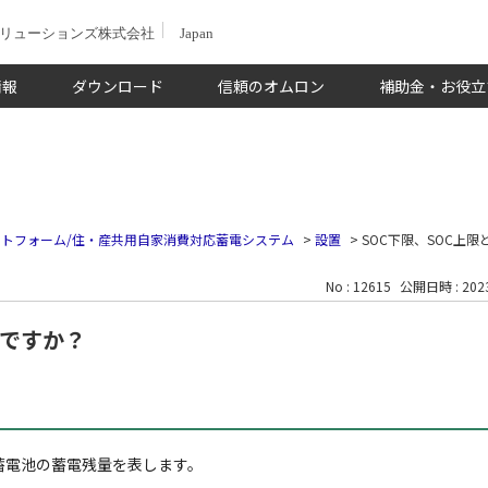
ソリューションズ株式会社
Japan
情報
ダウンロード
信頼のオムロン
補助金・お役立
トフォーム/住・産共用自家消費対応蓄電システム
>
設置
>
SOC下限、SOC上
No : 12615
公開日時 : 2023
何ですか？
略で、蓄電池の蓄電残量を表します。