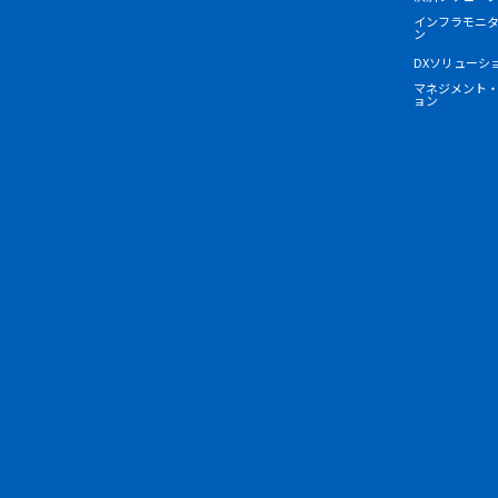
インフラモニ
ン
DXソリューシ
マネジメント
ョン