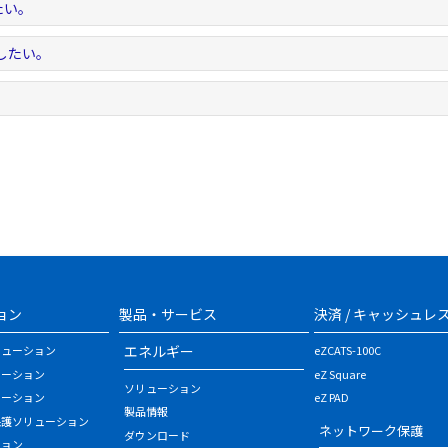
たい。
したい。
ョン
製品・サービス
決済 / キャッシュレ
エネルギー
リューション
eZCATS-100C
ューション
eZ Square
ソリューション
ューション
eZ PAD
製品情報
保護ソリューション
ネットワーク保護
ダウンロード
ション