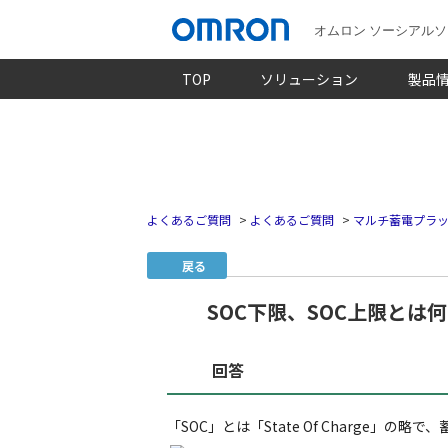
オムロン ソーシアル
TOP
ソリューション
製品
よくあるご質問
>
よくあるご質問
>
マルチ蓄電プラッ
戻る
SOC下限、SOC上限とは
回答
「SOC」とは「State Of Charge」の