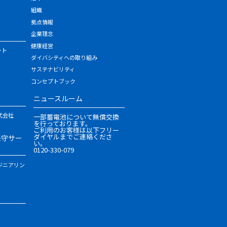
組織
拠点情報
企業理念
健康経営
ット
ダイバシティへの取り組み
サステナビリティ
コンセプトブック
ニュースルーム
式会社
一部蓄電池について無償交換
を行っております。
ご利用のお客様は以下フリー
ダイヤルまでご連絡くださ
保守サー
い。
0120-330-079
ジニアリン