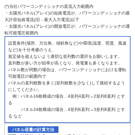
(*)当社パワーコンディショナの直流入力範囲内
・太陽光パネル(アレイ)の短絡電流が、パワーコンディショナの最
大許容短絡電流(旧：最大入力電流)以下
・太陽光パネル(アレイ)の開放電圧が、パワーコンディショナの運
転可能電圧範囲内
設置条件(場所、方位角、傾斜角など)や環境(温度、照度、風速
など)を十分考慮のうえ、
規定値を超えないよう適切な並列数の選択をお願いします。
直列数が多い方が効率が高くなり、発電量も多くなります。
パネル数が同数の場合は、パワーコンディショナにおける運転
可能電圧の範囲内で
パネルの直列枚数を多く(並列枚数を少なく)して接続するよう
にしてください。
例：パネル16枚構成の場合…4並列4直列→2並列8直列 とす
る
パネル24枚構成の場合…4並列6直列→3並列8直列 とす
る など
パネル容量の計算方法