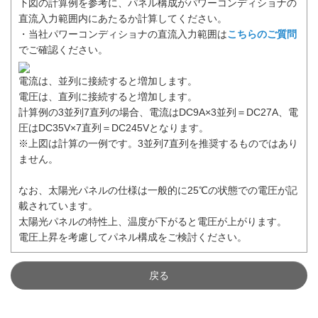
下図の計算例を参考に、パネル構成がパワーコンディショナの
直流入力範囲内にあたるか計算してください。
・当社パワーコンディショナの直流入力範囲は
こちらのご質問
でご確認ください。
電流は、並列に接続すると増加します。
電圧は、直列に接続すると増加します。
計算例の3並列7直列の場合、電流はDC9A×3並列＝DC27A、電
圧はDC35V×7直列＝DC245Vとなります。
※上図は計算の一例です。3並列7直列を推奨するものではあり
ません。
なお、太陽光パネルの仕様は一般的に25℃の状態での電圧が記
載されています。
太陽光パネルの特性上、温度が下がると電圧が上がります。
電圧上昇を考慮してパネル構成をご検討ください。
戻る