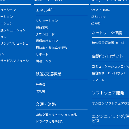
エネルギー
リューション
eZCATS-100C
ューション
eZ Square
ソリューション
ューション
eZ PAD
製品情報
保護ソリューション
ネットワーク保護
ダウンロード
ション
信頼のオムロン
無停電電源装置（UPS）
タリングソリューショ
補助金・お役立ち情報
ョン
サポート
自動化 / ロボット
・サービスソリューシ
関連リンク
コミュニケーションロボ
複合型サービスロボット
鉄道/交通事業
スマーレ
券売機
改札機
ソフトウェア開発
オムロン ソフトウェア株
交通・道路
道路交通ソリューション商品
エンジニアリング/
ビス
ドライブカルテS/A