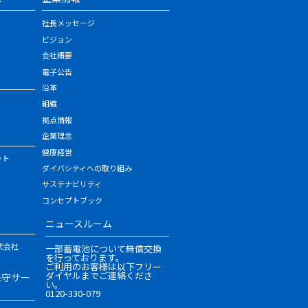
社長メッセージ
ビジョン
会社概要
電子公告
沿革
組織
拠点情報
企業理念
健康経営
ット
ダイバシティへの取り組み
サステナビリティ
コンセプトブック
ニュースルーム
式会社
一部蓄電池について無償交換
を行っております。
ご利用のお客様は以下フリー
ダイヤルまでご連絡くださ
保守サー
い。
0120-330-079