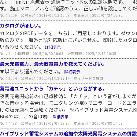
ん。 「unit」点滅表示 通信ユニットNo.の設定状態です。 「
す。 施工マニュアルをご確認のうえ、正しい値を設定してくださ
No：7259
公開日時：2019/02/13 16:53
更新日時：2025/04/24 16:32
カタログがほしい。
カタログのPDFデータをこちらにご用意しております。ダウン
版のみです。海外言語対応版はございません。 印刷したカタ
い合わせください。
詳細表示
No：1
公開日時：2015/10/30 10:03
更新日時：2025/12/11 10:35
最大充電電力、最大放電電力を教えてください。
▼以下より選んでください。
詳細表示
No：9604
公開日時：2020/11/12 17:14
ウィザードご質問
蓄電池ユニットから「カチッ」という音がする。
夜間充電開始前の自己点検時に「カチッ」という音がしますが
きな音がする場合は、モニタリング機器でエラーコードとエラ
げの販売店へご連絡ください。 ※ハイブリッド蓄電システムKP4
B64では、この音は鳴...
詳細表示
No：4483
公開日時：2017/07/07 13:35
更新日時：2026/03/09 14:57
ハイブリッド蓄電システムの追加や太陽光発電システムの併設