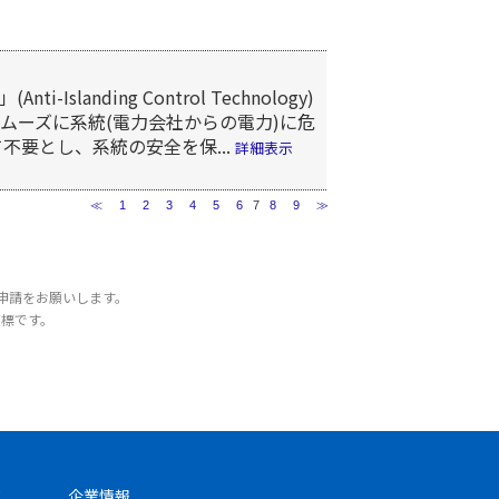
nding Control Technology)
ムーズに系統(電力会社からの電力)に危
不要とし、系統の安全を保...
詳細表示
≪
1
2
3
4
5
6
7
8
9
≫
申請をお願いします。
商標です。
ス
企業情報