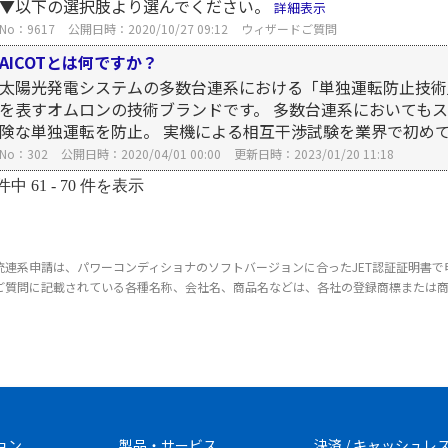
▼以下の選択肢より選んでください。
詳細表示
No：9617
公開日時：2020/10/27 09:12
ウィザードご質問
AICOTとは何ですか？
太陽光発電システムの多数台連系における「単独運転防止技術」(Anti-Isla
を表すオムロンの技術ブランドです。 多数台連系においてもス
険な単独運転を防止。 実機による相互干渉試験を業界で初めて
No：302
公開日時：2020/04/01 00:00
更新日時：2023/01/20 11:18
件中 61 - 70 件を表示
統連系申請は、パワーコンディショナのソフトバージョンに合ったJET認証証明書で
ご質問に記載されている各種名称、会社名、商品名などは、各社の登録商標または
ョン
製品・サービス
決済 / キャッシュレ