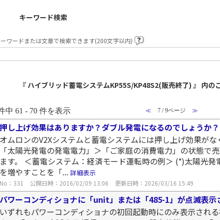
キーワード検索
ーワードまたは文章で検索できます(200文字以内)
『 ハイブリッド蓄電システムKP55S/KP48S2(販売終了) 』 内の
件中 61 - 70 件を表示
≪
7 / 9ページ
≫
押し上げ効果はありますか？ダブル発電になるのでしょうか？
オムロンのV2Xシステムと蓄電システムには押し上げ効果がなく
「太陽光発電の発電電力」＞「ご家庭の消費電力」の状態で売
ます。 ＜蓄電システム：経済モード運転時の例＞ (*)太陽光
を増やすことを「...
詳細表示
No：331
公開日時：2016/02/09 13:06
更新日時：2026/03/16 15:49
パワーコンディショナに「unit」または「485-1」が点滅表
いずれもパワーコンディショナの初回起動時にのみ表示される