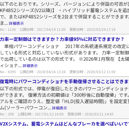
以下のとおりです。シリーズ、バージョンにより併設の可否が異な
KP48S2シリーズ(V2以降)】 ・ハイブリッド蓄電システムを
で、またはKP48S2シリーズを2台まで併設することができま
ま...
詳細表示
No：1130
公開日時：2017/04/19 11:00
更新日時：2023/03/24 17:18
力率一定制御はできますか？力率値95％に対応できますか？
単相パワーコンディショナ 2017年の系統連系規定の改定に
している形式と対応していない形式があります。 力率一定制御
で出荷しているのは以下の形式です。 ※2026年1月現在 【
ィショナ...
詳細表示
No：6395
公開日時：2018/04/16 13:28
更新日時：2026/03/12 11:00
復電時にパワーコンディショナを手動復帰させることはできま
以下の形式では、停電が復旧したときのパワーコンディショナ
ができます。 復帰方法の初期値は「300秒後に自動復帰」で
アルをご確認のうえ、整定値「HLD(投入遅延時間)」を設定
ム(ソーラーパワーコン...
詳細表示
No：298
公開日時：2017/01/12 10:00
更新日時：2026/03/11 14:43
V2Xシステム、蓄電システムはどんなブレーカを選べばいいで