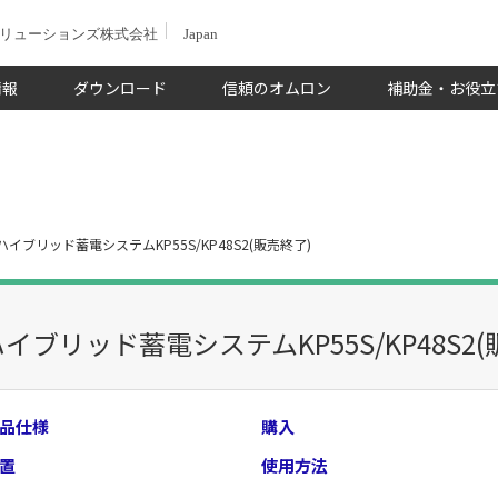
ソリューションズ株式会社
Japan
情報
ダウンロード
信頼のオムロン
補助金・お役立
ハイブリッド蓄電システムKP55S/KP48S2(販売終了)
イブリッド蓄電システムKP55S/KP48S2(
品仕様
購入
置
使用方法